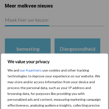
Meer melkvee nieuws
Maak hier uw keuze:
bemesting
Diergezondheid
We value your privacy
We and
our 4 partners
use cookies and other tracking
technologies to improve your experience on our website. We
Toon meer
may store and/or access information from your device and
process the personal data, such as your IP address and
browsing data, for purposes like providing you with
Gerelateerde artikelen krachtvoer
personalized ads and content, measuring marketing campaign
effectiveness, analyzing audience insights, collecting precise