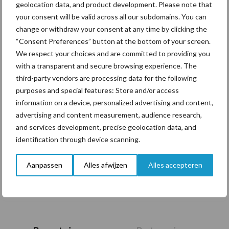
geolocation data, and product development. Please note that
Ruimte voor minder eiwit in
your consent will be valid across all our subdomains. You can
het rantsoen zonder verlies
change or withdraw your consent at any time by clicking the
aan melkproductie
“Consent Preferences” button at the bottom of your screen.
We respect your choices and are committed to providing you
with a transparent and secure browsing experience. The
Nieuw voederbietras
third-party vendors are processing data for the following
toegelaten op de Belgische
purposes and special features: Store and/or access
rassenlijst
information on a device, personalized advertising and content,
advertising and content measurement, audience research,
and services development, precise geolocation data, and
identification through device scanning.
Ideaal voerprotocol kalveren
leidt tot winst op melkvee-
én kalverbedrijf
Aanpassen
Alles afwijzen
Alles accepteren
Primaire