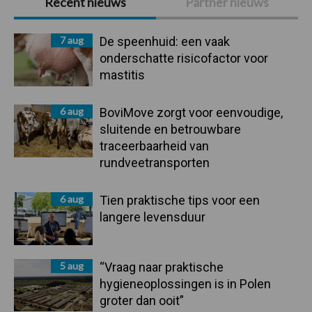
Recent nieuws
Partner nieuws
Sidebar
7 aug
De speenhuid: een vaak
onderschatte risicofactor voor
mastitis
6 aug
BoviMove zorgt voor eenvoudige,
sluitende en betrouwbare
traceerbaarheid van
rundveetransporten
6 aug
Tien praktische tips voor een
langere levensduur
5 aug
“Vraag naar praktische
hygieneoplossingen is in Polen
groter dan ooit”