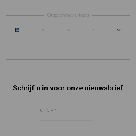
Footer
Onze brandpartners
Schrijf u in voor onze nieuwsbrief
0 + 3 =
*