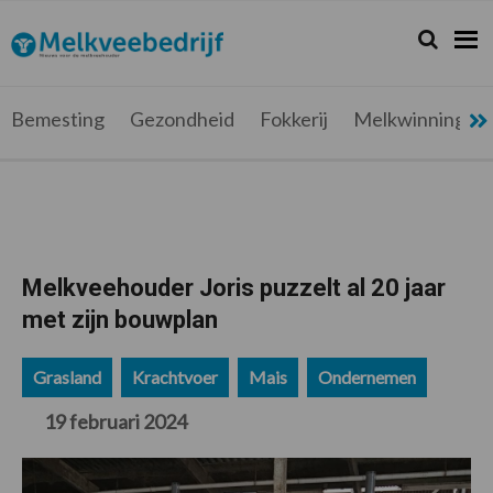
Spring
Door
Spring
Spring
naar
naar
naar
naar
Zoeken...
Zoek
Melkveebedrijf.be
Nieuws
de
de
de
de
hoofdnavigatie
hoofd
eerste
voettekst
voor
inhoud
sidebar
de
Bemesting
Gezondheid
Fokkerij
Melkwinning
melkveehouder
Melkveehouder Joris puzzelt al 20 jaar
met zijn bouwplan
Grasland
Krachtvoer
Mais
Ondernemen
19 februari 2024