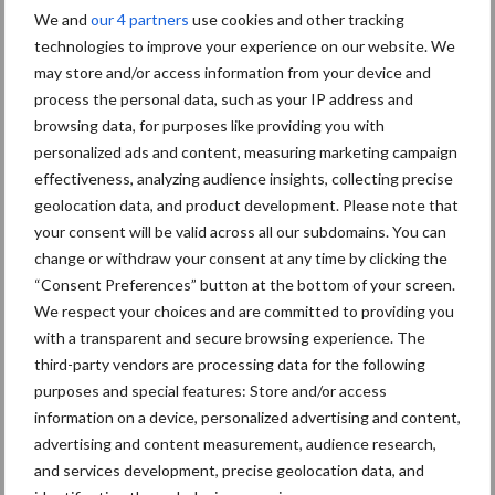
6 aug
Tien praktische tips voor een
We and
our 4 partners
use cookies and other tracking
langere levensduur
technologies to improve your experience on our website. We
may store and/or access information from your device and
process the personal data, such as your IP address and
5 aug
“Vraag naar praktische
browsing data, for purposes like providing you with
hygieneoplossingen is in
personalized ads and content, measuring marketing campaign
Polen groter dan ooit”
effectiveness, analyzing audience insights, collecting precise
geolocation data, and product development. Please note that
5 aug
Drie Franse bedrijven over de
your consent will be valid across all our subdomains. You can
grens van 14.000 kilogram
change or withdraw your consent at any time by clicking the
melk
“Consent Preferences” button at the bottom of your screen.
We respect your choices and are committed to providing you
with a transparent and secure browsing experience. The
4 aug
Provincie Antwerpen breidt
third-party vendors are processing data for the following
onttrekkingsverbod uit: geen
purposes and special features: Store and/or access
water meer oppompen uit
information on a device, personalized advertising and content,
onbevaarbare waterlopen
advertising and content measurement, audience research,
and services development, precise geolocation data, and