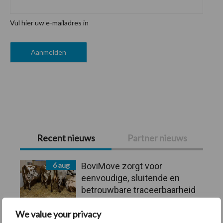
Vul hier uw e-mailadres in
Primaire
Recent nieuws
Partner nieuws
Sidebar
6 aug
BoviMove zorgt voor
eenvoudige, sluitende en
betrouwbare traceerbaarheid
van rundveetransporten
We value your privacy