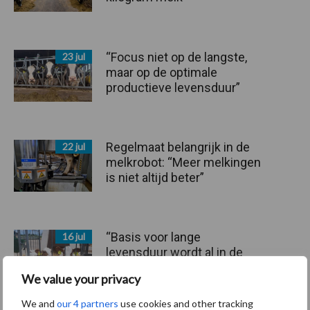
“Focus niet op de langste,
23 jul
maar op de optimale
productieve levensduur”
Regelmaat belangrijk in de
22 jul
melkrobot: “Meer melkingen
is niet altijd beter”
“Basis voor lange
16 jul
levensduur wordt al in de
baarmoeder gelegd”
We value your privacy
We and
our 4 partners
use cookies and other tracking