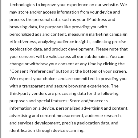
technologies to improve your experience on our website. We
may store and/or access information from your device and
Toon meer
process the personal data, such as your IP address and
browsing data, for purposes like providing you with
personalized ads and content, measuring marketing campaign
effectiveness, analyzing audience insights, collecting precise
geolocation data, and product development. Please note that
Recent nieuws
Partner nieuws
your consent will be valid across all our subdomains. You can
change or withdraw your consent at any time by clicking the
“Consent Preferences” button at the bottom of your screen.
De speenhuid: een vaak
7 aug
We respect your choices and are committed to providing you
onderschatte risicofactor
with a transparent and secure browsing experience. The
voor mastitis
third-party vendors are processing data for the following
purposes and special features: Store and/or access
BoviMove zorgt voor
6 aug
information on a device, personalized advertising and content,
eenvoudige, sluitende en
advertising and content measurement, audience research,
betrouwbare
and services development, precise geolocation data, and
traceerbaarheid van
identification through device scanning.
rundveetransporten