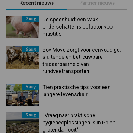
Recent nieuws
Partner nieuws
Sidebar
7 aug
De speenhuid: een vaak
onderschatte risicofactor voor
mastitis
6 aug
BoviMove zorgt voor eenvoudige,
sluitende en betrouwbare
traceerbaarheid van
rundveetransporten
6 aug
Tien praktische tips voor een
langere levensduur
5 aug
“Vraag naar praktische
hygieneoplossingen is in Polen
groter dan ooit”