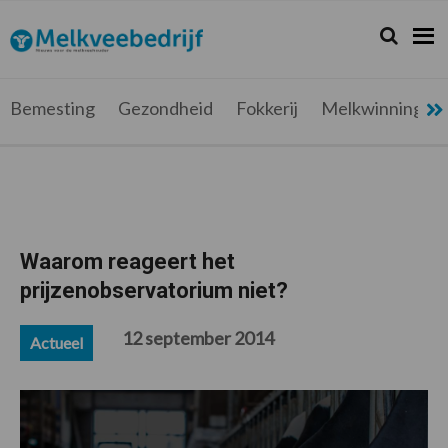
Spring
Door
Spring
Spring
naar
naar
naar
naar
Zoeken...
Zoek
Melkveebedrijf.be
Nieuws
de
de
de
de
hoofdnavigatie
hoofd
eerste
voettekst
voor
inhoud
sidebar
de
Bemesting
Gezondheid
Fokkerij
Melkwinning
melkveehouder
Waarom reageert het
prijzenobservatorium niet?
12 september 2014
Actueel