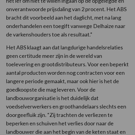
het lef om niet te willen ingaan op de opgelegde en
onverantwoorde prijsdaling van 2 procent. Het ABS
bracht dit voorbeeld aan het daglicht, met na lang
onderhandelen een toegift vanwege Delhaize naar
de varkenshouders toe als resultaat.”
Het ABS klaagt aan dat langdurige handelsrelaties
geen certitude meer zijn in de wereld van
toelevering en grootdistributeurs. Voor een beperkt
aantal producten worden nog contracten voor een
langere periode gemaakt, maar ook hier is het de
goedkoopste die mag leveren. Voor de
landbouworganisatie is het duidelijk dat
voedselverwerkers en groothandelaars slechts een
doorgeefluik zijn. “Zij trachten de verliezen te
beperken en schuiven het verlies door naar de
landbouwer die aan het begin van de keten staat en