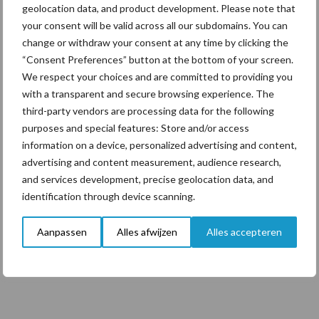
geolocation data, and product development. Please note that
onderschatte risicofactor
your consent will be valid across all our subdomains. You can
voor mastitis
change or withdraw your consent at any time by clicking the
“Consent Preferences” button at the bottom of your screen.
We respect your choices and are committed to providing you
BoviMove zorgt voor
with a transparent and secure browsing experience. The
eenvoudige, sluitende en
third-party vendors are processing data for the following
betrouwbare
purposes and special features: Store and/or access
traceerbaarheid van
information on a device, personalized advertising and content,
rundveetransporten
advertising and content measurement, audience research,
and services development, precise geolocation data, and
identification through device scanning.
Tien praktische tips voor
een langere levensduur
Aanpassen
Alles afwijzen
Alles accepteren
Primaire