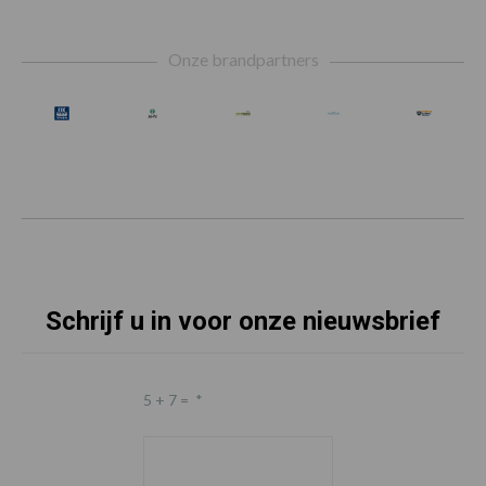
Footer
Onze brandpartners
Schrijf u in voor onze nieuwsbrief
5 + 7 =
*