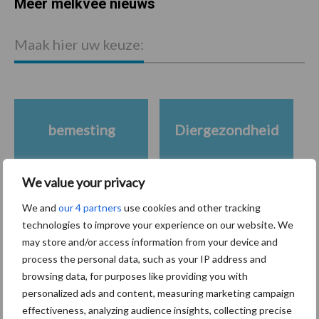
Meer melkvee nieuws
Maak hier uw keuze:
bemesting
Diergezondheid
We value your privacy
We and
our 4 partners
use cookies and other tracking
Toon meer
technologies to improve your experience on our website. We
may store and/or access information from your device and
process the personal data, such as your IP address and
Gerelateerde artikelen
browsing data, for purposes like providing you with
personalized ads and content, measuring marketing campaign
effectiveness, analyzing audience insights, collecting precise
De speenhuid: een vaak