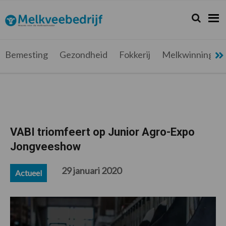
Spring
Door
Spring
Spring
naar
naar
naar
naar
Zoeken...
Zoek
Melkveebedrijf.be
Nieuws
de
de
de
de
hoofdnavigatie
hoofd
eerste
voettekst
voor
inhoud
sidebar
de
Bemesting
Gezondheid
Fokkerij
Melkwinning
melkveehouder
VABI triomfeert op Junior Agro-Expo
Jongveeshow
29 januari 2020
Actueel