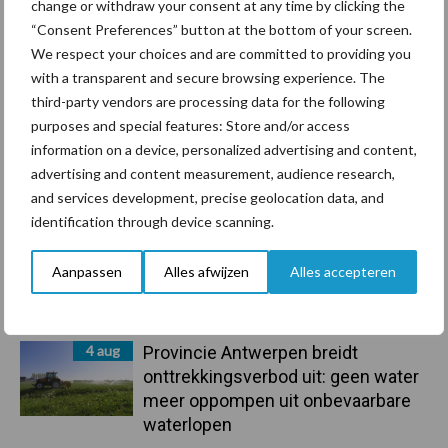
rundveetransporten
change or withdraw your consent at any time by clicking the
“Consent Preferences” button at the bottom of your screen.
We respect your choices and are committed to providing you
6 aug
Tien praktische tips voor een
with a transparent and secure browsing experience. The
langere levensduur
third-party vendors are processing data for the following
purposes and special features: Store and/or access
information on a device, personalized advertising and content,
5 aug
“Vraag naar praktische
advertising and content measurement, audience research,
hygieneoplossingen is in Polen
and services development, precise geolocation data, and
groter dan ooit”
identification through device scanning.
5 aug
Drie Franse bedrijven over de grens
Aanpassen
Alles afwijzen
Alles accepteren
van 14.000 kilogram melk
4 aug
Provincie Antwerpen breidt
onttrekkingsverbod uit: geen water
meer oppompen uit onbevaarbare
waterlopen