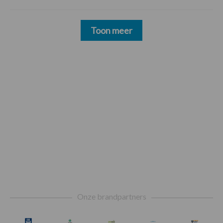
Toon meer
Footer
Onze brandpartners