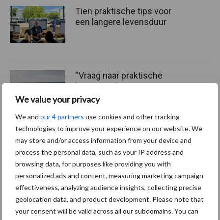
Tien praktische tips voor
een langere levensduur
“Vraag naar praktische
hygieneoplossingen is in
Polen groter dan ooit”
We value your privacy
We and
our 4 partners
use cookies and other tracking
technologies to improve your experience on our website. We
may store and/or access information from your device and
Primaire
process the personal data, such as your IP address and
Recent nieuws
Partner nieuws
browsing data, for purposes like providing you with
Sidebar
personalized ads and content, measuring marketing campaign
6 aug
BoviMove zorgt voor eenvoudige,
effectiveness, analyzing audience insights, collecting precise
sluitende en betrouwbare
geolocation data, and product development. Please note that
traceerbaarheid van
your consent will be valid across all our subdomains. You can