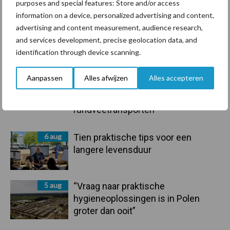
purposes and special features: Store and/or access
information on a device, personalized advertising and content,
advertising and content measurement, audience research,
Primaire
and services development, precise geolocation data, and
Recent nieuws
Partner nieuws
identification through device scanning.
Sidebar
6 aug
BoviMove zorgt voor eenvoudige,
Aanpassen
Alles afwijzen
Alles accepteren
sluitende en betrouwbare
traceerbaarheid van
rundveetransporten
6 aug
Tien praktische tips voor een
langere levensduur
5 aug
“Vraag naar praktische
hygieneoplossingen is in Polen
groter dan ooit”