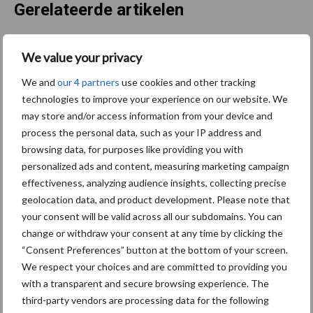
Gerelateerde artikelen
BoviMove zorgt voor
We value your privacy
eenvoudige, sluitende en
betrouwbare
We and
our 4 partners
use cookies and other tracking
traceerbaarheid van
technologies to improve your experience on our website. We
rundveetransporten
may store and/or access information from your device and
process the personal data, such as your IP address and
browsing data, for purposes like providing you with
Tien praktische tips voor
personalized ads and content, measuring marketing campaign
een langere levensduur
effectiveness, analyzing audience insights, collecting precise
geolocation data, and product development. Please note that
your consent will be valid across all our subdomains. You can
change or withdraw your consent at any time by clicking the
“Consent Preferences” button at the bottom of your screen.
“Vraag naar praktische
hygieneoplossingen is in
We respect your choices and are committed to providing you
Polen groter dan ooit”
with a transparent and secure browsing experience. The
third-party vendors are processing data for the following