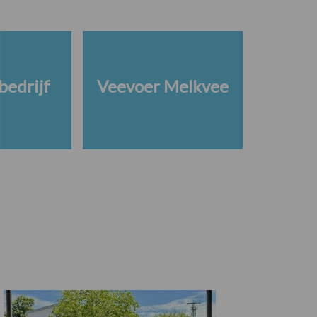
edrijf
Veevoer Melkvee