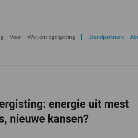
ng
Voer
Wet en regelgeving
Brandpartners
Ab
gisting: energie uit mest
es, nieuwe kansen?