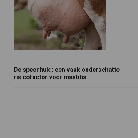
De speenhuid: een vaak onderschatte
risicofactor voor mastitis
Footer