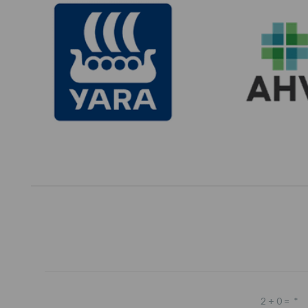
2 + 0 =
*