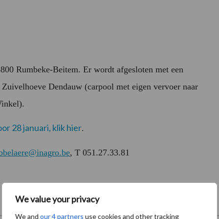
 8800 Rumbeke-Beitem. Er wordt afgesloten met een
an Zuivelhoeve Dendauw (carpool met eigen vervoer naar
inkel).
or 28 januari, klik hier
.
bbelaere@inagro.be
, T 051.27.33.81
We value your privacy
We and
our 4 partners
use cookies and other tracking