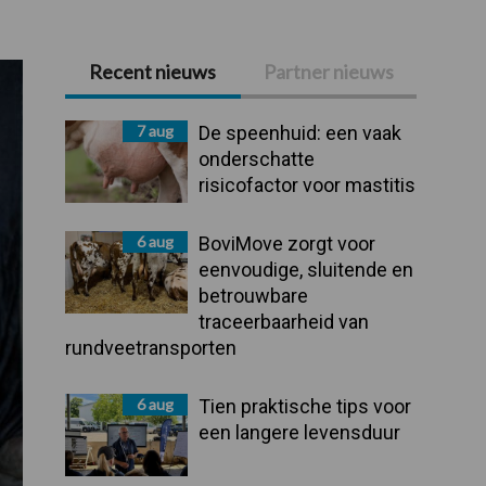
Recent nieuws
Partner nieuws
Primaire
Sidebar
7 aug
De speenhuid: een vaak
onderschatte
risicofactor voor mastitis
6 aug
BoviMove zorgt voor
eenvoudige, sluitende en
betrouwbare
traceerbaarheid van
rundveetransporten
6 aug
Tien praktische tips voor
een langere levensduur