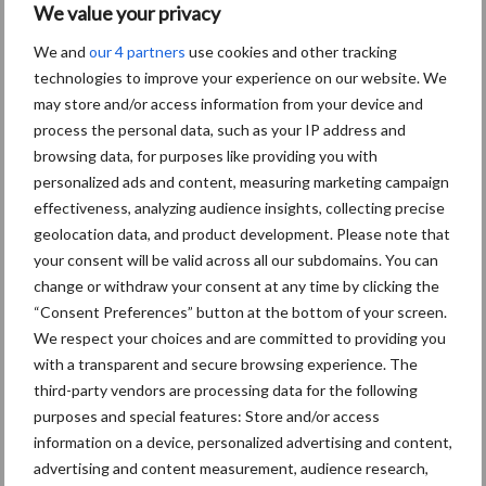
voor mastitis
We value your privacy
We and
our 4 partners
use cookies and other tracking
technologies to improve your experience on our website. We
BoviMove zorgt voor
may store and/or access information from your device and
eenvoudige, sluitende en
process the personal data, such as your IP address and
betrouwbare
browsing data, for purposes like providing you with
traceerbaarheid van
personalized ads and content, measuring marketing campaign
rundveetransporten
effectiveness, analyzing audience insights, collecting precise
geolocation data, and product development. Please note that
your consent will be valid across all our subdomains. You can
Tien praktische tips voor
change or withdraw your consent at any time by clicking the
een langere levensduur
“Consent Preferences” button at the bottom of your screen.
We respect your choices and are committed to providing you
with a transparent and secure browsing experience. The
third-party vendors are processing data for the following
purposes and special features: Store and/or access
Primaire
information on a device, personalized advertising and content,
Recent nieuws
Partner nieuws
advertising and content measurement, audience research,
Sidebar