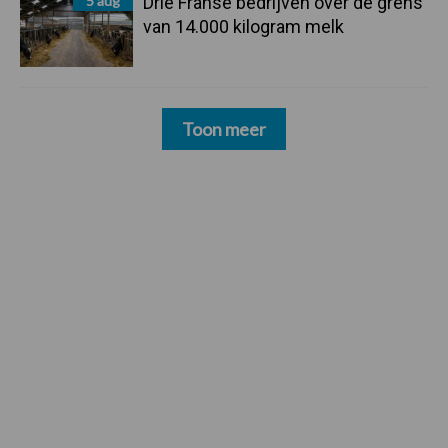
5 aug
Drie Franse bedrijven over de grens
van 14.000 kilogram melk
Toon meer
Footer