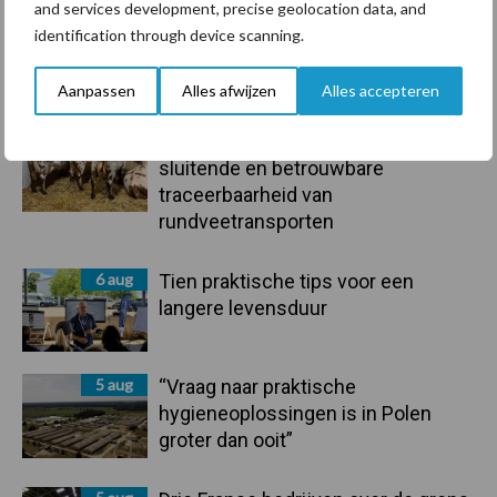
and services development, precise geolocation data, and
7 aug
De speenhuid: een vaak
identification through device scanning.
onderschatte risicofactor voor
mastitis
Aanpassen
Alles afwijzen
Alles accepteren
6 aug
BoviMove zorgt voor eenvoudige,
sluitende en betrouwbare
traceerbaarheid van
rundveetransporten
6 aug
Tien praktische tips voor een
langere levensduur
5 aug
“Vraag naar praktische
hygieneoplossingen is in Polen
groter dan ooit”