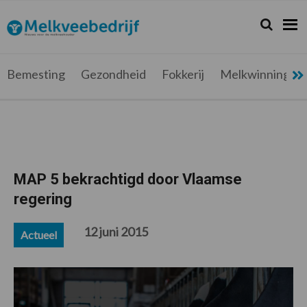
Spring
Door
Spring
Spring
naar
naar
naar
naar
Zoeken...
Zoek
Melkveebedrijf.be
Nieuws
de
de
de
de
hoofdnavigatie
hoofd
eerste
voettekst
voor
inhoud
sidebar
de
Bemesting
Gezondheid
Fokkerij
Melkwinning
melkveehouder
MAP 5 bekrachtigd door Vlaamse
regering
12 juni 2015
Actueel