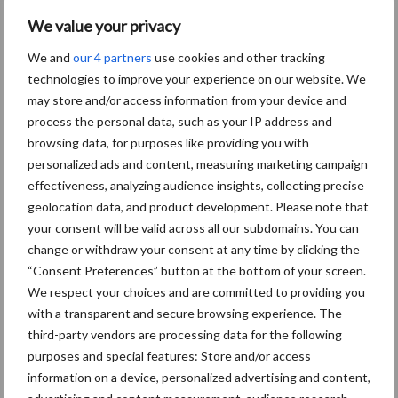
onderschatte risicofactor
We value your privacy
voor mastitis
We and
our 4 partners
use cookies and other tracking
technologies to improve your experience on our website. We
may store and/or access information from your device and
BoviMove zorgt voor
process the personal data, such as your IP address and
eenvoudige, sluitende en
browsing data, for purposes like providing you with
betrouwbare
personalized ads and content, measuring marketing campaign
traceerbaarheid van
effectiveness, analyzing audience insights, collecting precise
rundveetransporten
geolocation data, and product development. Please note that
your consent will be valid across all our subdomains. You can
Tien praktische tips voor
change or withdraw your consent at any time by clicking the
een langere levensduur
“Consent Preferences” button at the bottom of your screen.
We respect your choices and are committed to providing you
with a transparent and secure browsing experience. The
third-party vendors are processing data for the following
purposes and special features: Store and/or access
information on a device, personalized advertising and content,
Primaire