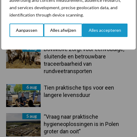
Recent nieuws
Partner nieuws
advertising and content measurement, audience research,
and services development, precise geolocation data, and
Sidebar
identification through device scanning.
7 aug
De speenhuid: een vaak
onderschatte risicofactor voor
Aanpassen
Alles afwijzen
Alles accepteren
mastitis
6 aug
BoviMove zorgt voor eenvoudige,
sluitende en betrouwbare
traceerbaarheid van
rundveetransporten
6 aug
Tien praktische tips voor een
langere levensduur
5 aug
“Vraag naar praktische
hygieneoplossingen is in Polen
groter dan ooit”