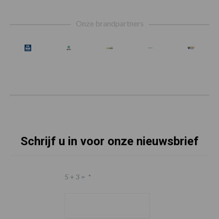
Footer
Onze brandpartners
Schrijf u in voor onze nieuwsbrief
5 + 3 =
*