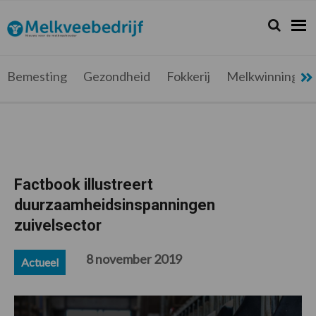
Spring
Door
Spring
Spring
naar
naar
naar
naar
Zoeken...
Zoek
Melkveebedrijf.be
Nieuws
de
de
de
de
hoofdnavigatie
hoofd
eerste
voettekst
voor
inhoud
sidebar
de
Bemesting
Gezondheid
Fokkerij
Melkwinning
melkveehouder
Factbook illustreert
duurzaamheidsinspanningen
zuivelsector
8 november 2019
Actueel