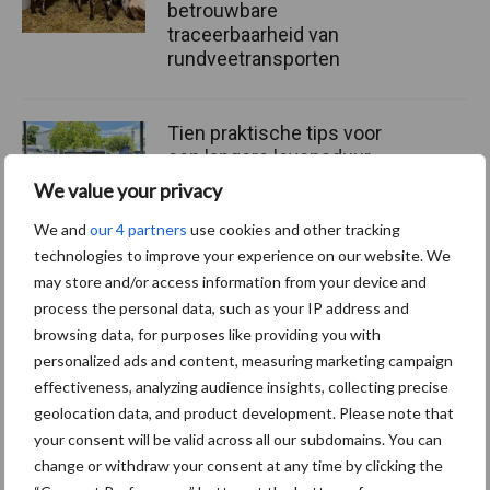
betrouwbare
traceerbaarheid van
rundveetransporten
Tien praktische tips voor
een langere levensduur
We value your privacy
We and
our 4 partners
use cookies and other tracking
technologies to improve your experience on our website. We
may store and/or access information from your device and
Primaire
process the personal data, such as your IP address and
Recent nieuws
Partner nieuws
browsing data, for purposes like providing you with
Sidebar
personalized ads and content, measuring marketing campaign
7 aug
De speenhuid: een vaak
effectiveness, analyzing audience insights, collecting precise
onderschatte risicofactor voor
geolocation data, and product development. Please note that
mastitis
your consent will be valid across all our subdomains. You can
change or withdraw your consent at any time by clicking the