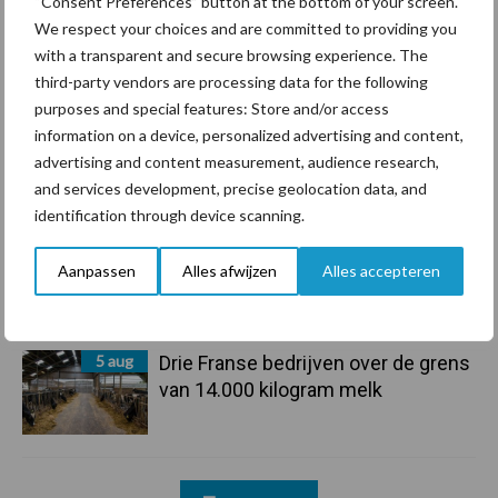
6 aug
BoviMove zorgt voor eenvoudige,
“Consent Preferences” button at the bottom of your screen.
sluitende en betrouwbare
We respect your choices and are committed to providing you
traceerbaarheid van
with a transparent and secure browsing experience. The
rundveetransporten
third-party vendors are processing data for the following
purposes and special features: Store and/or access
information on a device, personalized advertising and content,
6 aug
Tien praktische tips voor een
advertising and content measurement, audience research,
langere levensduur
and services development, precise geolocation data, and
identification through device scanning.
5 aug
“Vraag naar praktische
Aanpassen
Alles afwijzen
Alles accepteren
hygieneoplossingen is in Polen
groter dan ooit”
5 aug
Drie Franse bedrijven over de grens
van 14.000 kilogram melk