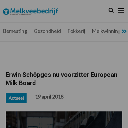
Spring
Door
Spring
Spring
naar
naar
naar
naar
Zoeken...
Zoek
Melkveebedrijf.be
Nieuws
de
de
de
de
hoofdnavigatie
hoofd
eerste
voettekst
voor
inhoud
sidebar
de
Bemesting
Gezondheid
Fokkerij
Melkwinning
melkveehouder
Erwin Schöpges nu voorzitter European
Milk Board
19 april 2018
Actueel