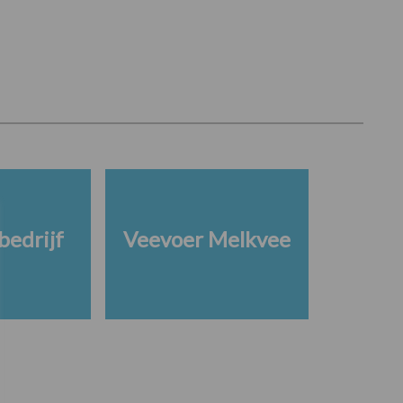
edrijf
Veevoer Melkvee