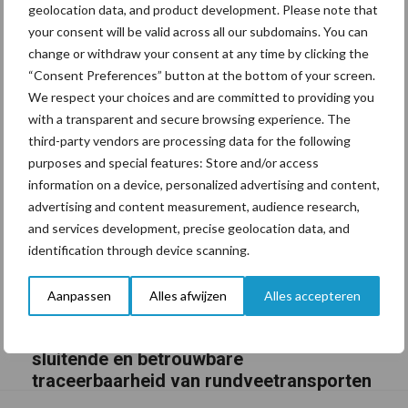
geolocation data, and product development. Please note that
your consent will be valid across all our subdomains. You can
change or withdraw your consent at any time by clicking the
“Consent Preferences” button at the bottom of your screen.
We respect your choices and are committed to providing you
with a transparent and secure browsing experience. The
third-party vendors are processing data for the following
purposes and special features: Store and/or access
information on a device, personalized advertising and content,
advertising and content measurement, audience research,
and services development, precise geolocation data, and
identification through device scanning.
Aanpassen
Alles afwijzen
Alles accepteren
BoviMove zorgt voor eenvoudige,
sluitende en betrouwbare
traceerbaarheid van rundveetransporten