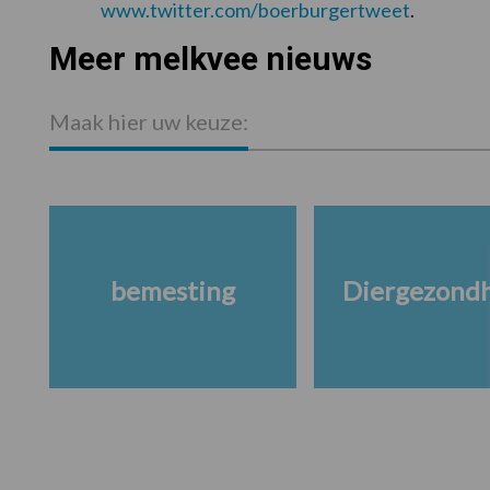
www.twitter.com/boerburgertweet
.
Meer melkvee nieuws
Maak hier uw keuze:
bemesting
Diergezond