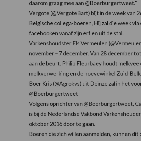
daarom graag mee aan @Boerburgertweet.”
Vergote (@VergoteBart) bijt in de week van 26
Belgische collega-boeren, Hij zal die week v
facebooken vanaf zijn erf en uit de stal.
Varkenshoudster Els Vermeulen (@VermeulenEls
november – 7 december. Van 28 december tot 4 
aan de beurt. Philip Fleurbaey houdt melkvee
melkverwerking en de hoevewinkel Zuid-Belle
Boer Kris (@Agrokvs) uit Deinze zal in het vo
@Boerburgertweet
Volgens oprichter van @Boerburgertweet, Ca
is bij de Nederlandse Vakbond Varkenshouders,
oktober 2016 door te gaan.
Boeren die zich willen aanmelden, kunnen dit