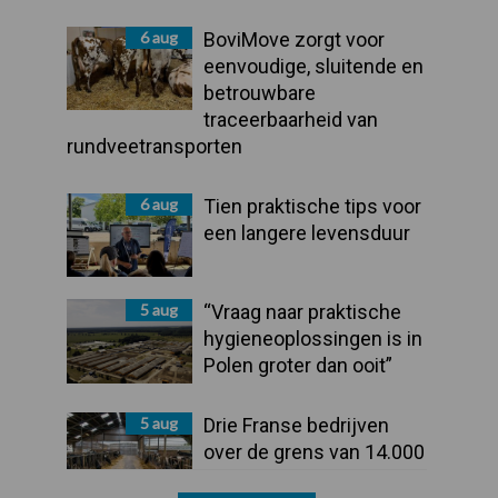
6 aug
BoviMove zorgt voor
eenvoudige, sluitende en
betrouwbare
traceerbaarheid van
rundveetransporten
6 aug
Tien praktische tips voor
een langere levensduur
5 aug
“Vraag naar praktische
hygieneoplossingen is in
Polen groter dan ooit”
5 aug
Drie Franse bedrijven
over de grens van 14.000
kilogram melk