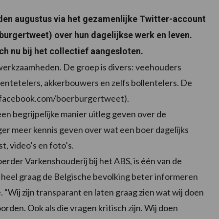
den augustus via het gezamenlijke Twitter-account
rgertweet) over hun dagelijkse werk en leven.
h nu bij het collectief aangesloten.
 werkzaamheden. De groep is divers: veehouders
oentetelers, akkerbouwers en zelfs bollentelers. De
w.facebook.com/boerburgertweet).
n begrijpelijke manier uitleg geven over de
ger meer kennis geven over wat een boer dagelijks
, video’s en foto’s.
der Varkenshouderij bij het ABS, is één van de
 heel graag de Belgische bevolking beter informeren
. “Wij zijn transparant en laten graag zien wat wij doen
rden. Ook als die vragen kritisch zijn. Wij doen