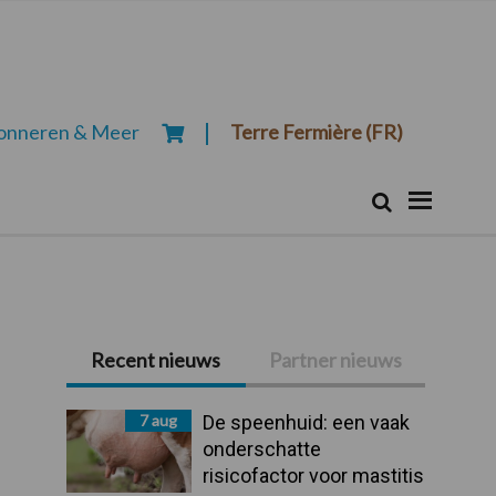
onneren & Meer
Terre Fermière (FR)
Zoeken...
Zoek
Recent nieuws
Partner nieuws
Primaire
Sidebar
7 aug
De speenhuid: een vaak
onderschatte
risicofactor voor mastitis