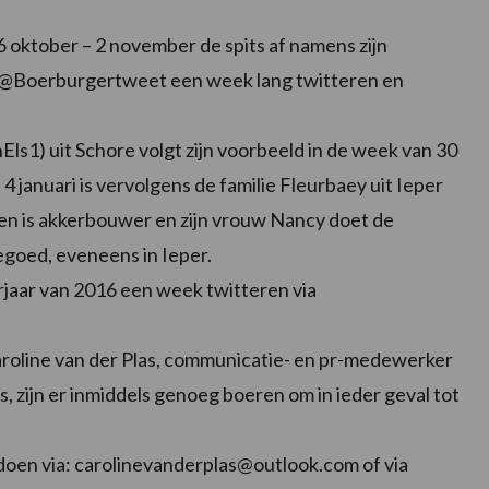
 oktober – 2 november de spits af namens zijn
ia @Boerburgertweet een week lang twitteren en
1) uit Schore volgt zijn voorbeeld in de week van 30
januari is vervolgens de familie Fleurbaey uit Ieper
 en is akkerbouwer en zijn vrouw Nancy doet de
goed, eveneens in Ieper.
orjaar van 2016 een week twitteren via
roline van der Plas, communicatie- en pr-medewerker
 zijn er inmiddels genoeg boeren om in ieder geval tot
 doen via: carolinevanderplas@outlook.com of via