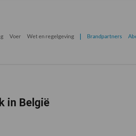
ng
Voer
Wet en regelgeving
Brandpartners
Ab
 in België