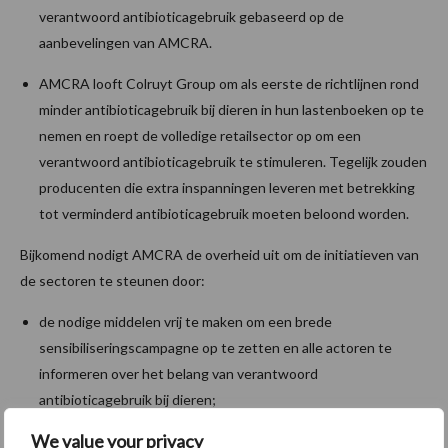
verantwoord antibioticagebruik gebaseerd op de
aanbevelingen van AMCRA.
AMCRA looft Colruyt Group om als eerste de richtlijnen rond
minder antibioticagebruik bij dieren in hun lastenboeken op te
nemen en roept de volledige retailsector op om een
verantwoord antibioticagebruik te stimuleren. Tegelijk zouden
producenten die extra inspanningen leveren met betrekking
tot verminderd antibioticagebruik moeten beloond worden.
Bijkomend nodigt AMCRA de overheid uit om de initiatieven van
de sectoren te steunen door:
de nodige middelen vrij te maken om een brede
sensibiliseringscampagne op te zetten en alle actoren te
informeren over het belang van verantwoord
antibioticagebruik bij dieren;
We value your privacy
de gebruiksvoorwaarden voor diergeneeskundige antibiotica