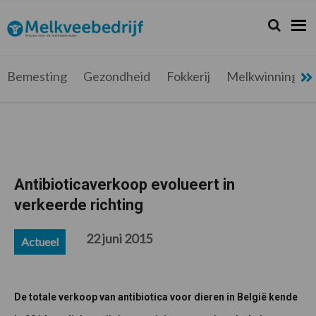
Spring
Door
Spring
Spring
naar
naar
naar
naar
Zoeken...
Zoek
Melkveebedrijf.be
Nieuws
de
de
de
de
hoofdnavigatie
hoofd
eerste
voettekst
voor
inhoud
sidebar
de
Bemesting
Gezondheid
Fokkerij
Melkwinning
melkveehouder
Antibioticaverkoop evolueert in
verkeerde richting
22 juni 2015
Actueel
De totale verkoop van antibiotica voor dieren in België kende