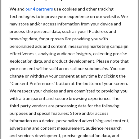
zoals door AMCRA opgesteld wettelijk te verankeren;
We and
our 4 partners
use cookies and other tracking
technologies to improve your experience on our website. We
de één-op-één relatie tussen dierenarts en veehouder te
may store and/or access information from your device and
versterken;
process the personal data, such as your IP address and
browsing data, for purposes like providing you with
antibiotica voor dieren uit te sluiten van prijsreductie
personalized ads and content, measuring marketing campaign
mechanismen;
effectiveness, analyzing audience insights, collecting precise
haar toezichtsrol bij alle schakels van de keten met betrekking
geolocation data, and product development. Please note that
tot het correct en restrictief gebruik van antibiotica te
your consent will be valid across all our subdomains. You can
change or withdraw your consent at any time by clicking the
versterken om zo misbruiken te identificeren en aan banden
“Consent Preferences” button at the bottom of your screen.
te leggen.
We respect your choices and are committed to providing you
www.amcra.be
with a transparent and secure browsing experience. The
third-party vendors are processing data for the following
purposes and special features: Store and/or access
Meer melkvee nieuws
information on a device, personalized advertising and content,
advertising and content measurement, audience research,
Maak hier uw keuze:
and services development, precise geolocation data, and