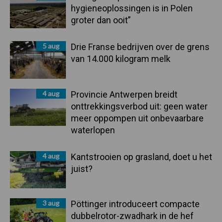
hygieneoplossingen is in Polen
groter dan ooit”
5 aug
Drie Franse bedrijven over de grens
van 14.000 kilogram melk
4 aug
Provincie Antwerpen breidt
onttrekkingsverbod uit: geen water
meer oppompen uit onbevaarbare
waterlopen
4 aug
Kantstrooien op grasland, doet u het
juist?
3 aug
Pöttinger introduceert compacte
dubbelrotor-zwadhark in de hef