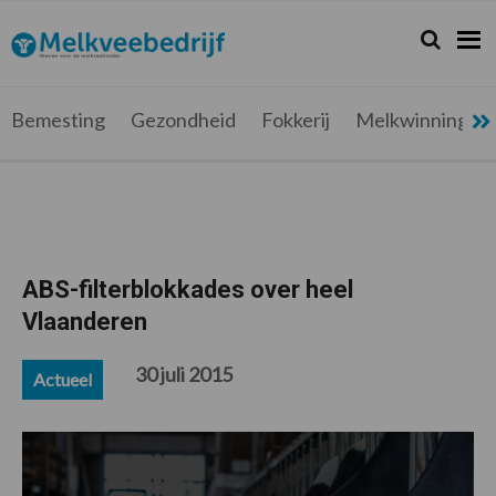
Spring
Door
Spring
Spring
naar
naar
naar
naar
Zoeken...
Zoek
Melkveebedrijf.be
Nieuws
de
de
de
de
hoofdnavigatie
hoofd
eerste
voettekst
voor
inhoud
sidebar
de
Bemesting
Gezondheid
Fokkerij
Melkwinning
melkveehouder
ABS-filterblokkades over heel
Vlaanderen
30 juli 2015
Actueel