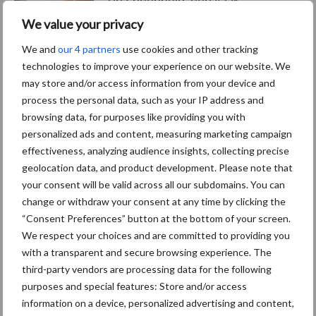
De speenhuid: een vaak
onderschatte risicofactor
We value your privacy
voor mastitis
We and
our 4 partners
use cookies and other tracking
technologies to improve your experience on our website. We
may store and/or access information from your device and
BoviMove zorgt voor
process the personal data, such as your IP address and
eenvoudige, sluitende en
browsing data, for purposes like providing you with
betrouwbare
personalized ads and content, measuring marketing campaign
traceerbaarheid van
effectiveness, analyzing audience insights, collecting precise
rundveetransporten
geolocation data, and product development. Please note that
your consent will be valid across all our subdomains. You can
change or withdraw your consent at any time by clicking the
Tien praktische tips voor
een langere levensduur
“Consent Preferences” button at the bottom of your screen.
We respect your choices and are committed to providing you
with a transparent and secure browsing experience. The
third-party vendors are processing data for the following
purposes and special features: Store and/or access
information on a device, personalized advertising and content,
Primaire