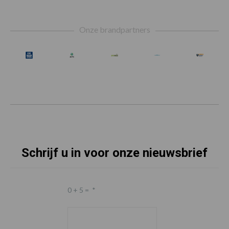
Footer
Onze brandpartners
Schrijf u in voor onze nieuwsbrief
0 + 5 =
*