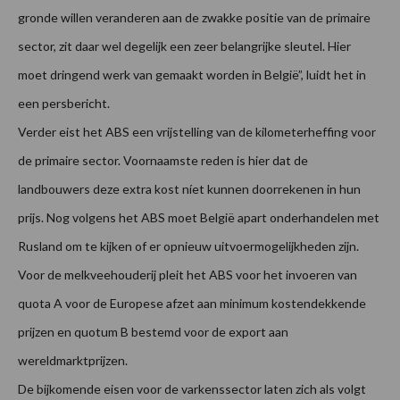
gronde willen veranderen aan de zwakke positie van de primaire
sector, zit daar wel degelijk een zeer belangrijke sleutel. Hier
moet dringend werk van gemaakt worden in België”, luidt het in
een persbericht.
Verder eist het ABS een vrijstelling van de kilometerheffing voor
de primaire sector. Voornaamste reden is hier dat de
landbouwers deze extra kost níet kunnen doorrekenen in hun
prijs. Nog volgens het ABS moet België apart onderhandelen met
Rusland om te kijken of er opnieuw uitvoermogelijkheden zijn.
Voor de melkveehouderij pleit het ABS voor het invoeren van
quota A voor de Europese afzet aan minimum kostendekkende
prijzen en quotum B bestemd voor de export aan
wereldmarktprijzen.
De bijkomende eisen voor de varkenssector laten zich als volgt