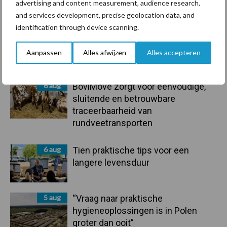
advertising and content measurement, audience research,
Recent nieuws
Partner nieuws
and services development, precise geolocation data, and
Sidebar
identification through device scanning.
7 aug
De speenhuid: een vaak
onderschatte risicofactor voor
Aanpassen
Alles afwijzen
Alles accepteren
mastitis
6 aug
BoviMove zorgt voor eenvoudige,
sluitende en betrouwbare
traceerbaarheid van
rundveetransporten
6 aug
Tien praktische tips voor een
langere levensduur
5 aug
“Vraag naar praktische
hygieneoplossingen is in Polen
groter dan ooit”