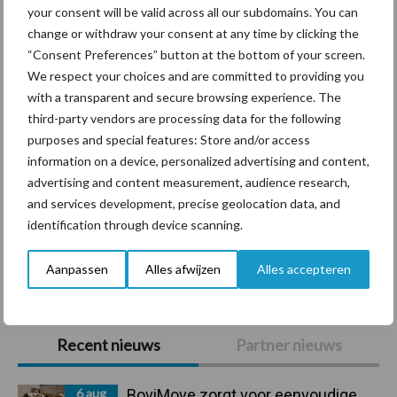
your consent will be valid across all our subdomains. You can
rundveetransporten
change or withdraw your consent at any time by clicking the
“Consent Preferences” button at the bottom of your screen.
Tien praktische tips voor
We respect your choices and are committed to providing you
een langere levensduur
with a transparent and secure browsing experience. The
third-party vendors are processing data for the following
purposes and special features: Store and/or access
information on a device, personalized advertising and content,
advertising and content measurement, audience research,
“Vraag naar praktische
and services development, precise geolocation data, and
hygieneoplossingen is in
identification through device scanning.
Polen groter dan ooit”
Aanpassen
Alles afwijzen
Alles accepteren
Primaire
Recent nieuws
Partner nieuws
Sidebar
6 aug
BoviMove zorgt voor eenvoudige,