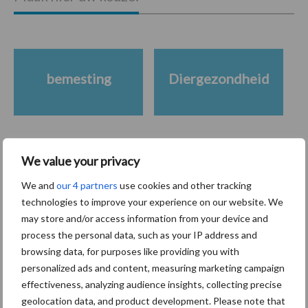
bemesting
Diergezondheid
We value your privacy
Toon meer
We and
our 4 partners
use cookies and other tracking
technologies to improve your experience on our website. We
Gerelateerde artikelen
may store and/or access information from your device and
process the personal data, such as your IP address and
browsing data, for purposes like providing you with
BoviMove zorgt voor
personalized ads and content, measuring marketing campaign
eenvoudige, sluitende en
effectiveness, analyzing audience insights, collecting precise
betrouwbare
geolocation data, and product development. Please note that
traceerbaarheid van