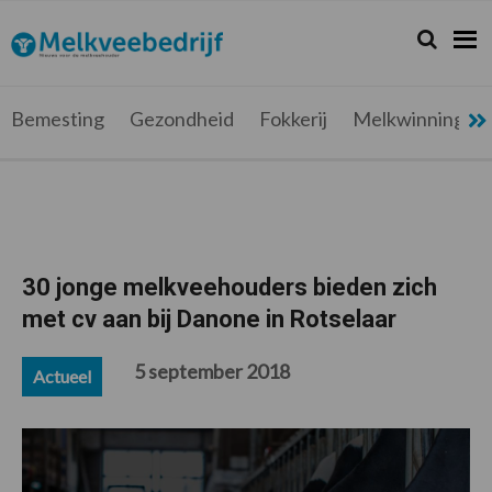
Spring
Door
Spring
Spring
naar
naar
naar
naar
Zoeken...
Zoek
Melkveebedrijf.be
Nieuws
de
de
de
de
hoofdnavigatie
hoofd
eerste
voettekst
voor
inhoud
sidebar
de
Bemesting
Gezondheid
Fokkerij
Melkwinning
melkveehouder
30 jonge melkveehouders bieden zich
met cv aan bij Danone in Rotselaar
5 september 2018
Actueel