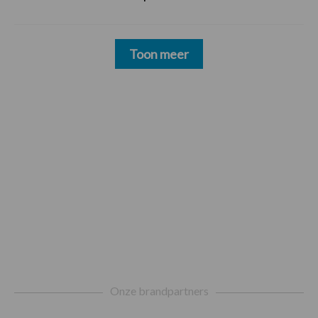
Toon meer
Footer
Onze brandpartners