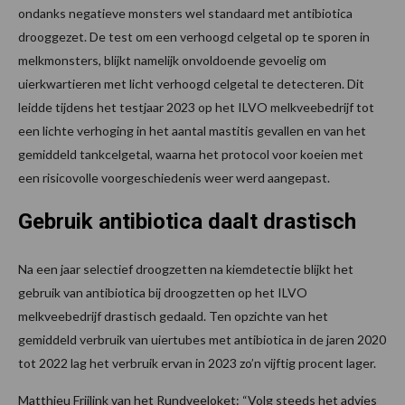
ondanks negatieve monsters wel standaard met antibiotica
drooggezet. De test om een verhoogd celgetal op te sporen in
melkmonsters, blijkt namelijk onvoldoende gevoelig om
uierkwartieren met licht verhoogd celgetal te detecteren. Dit
leidde tijdens het testjaar 2023 op het ILVO melkveebedrijf tot
een lichte verhoging in het aantal mastitis gevallen en van het
gemiddeld tankcelgetal, waarna het protocol voor koeien met
een risicovolle voorgeschiedenis weer werd aangepast.
Gebruik antibiotica daalt drastisch
Na een jaar selectief droogzetten na kiemdetectie blijkt het
gebruik van antibiotica bij droogzetten op het ILVO
melkveebedrijf drastisch gedaald. Ten opzichte van het
gemiddeld verbruik van uiertubes met antibiotica in de jaren 2020
tot 2022 lag het verbruik ervan in 2023 zo’n vijftig procent lager.
Matthieu Frijlink van het Rundveeloket: “Volg steeds het advies