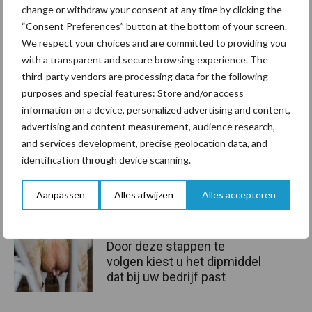
change or withdraw your consent at any time by clicking the
“Consent Preferences” button at the bottom of your screen.
bemesting
Diergezondheid
We respect your choices and are committed to providing you
with a transparent and secure browsing experience. The
third-party vendors are processing data for the following
purposes and special features: Store and/or access
information on a device, personalized advertising and content,
advertising and content measurement, audience research,
Toon meer
and services development, precise geolocation data, and
identification through device scanning.
Gerelateerde artikelen
Aanpassen
Alles afwijzen
Alles accepteren
uiergezondheid
Door deze stappen te
volgen kiest u het dipmiddel
dat bij uw bedrijf past