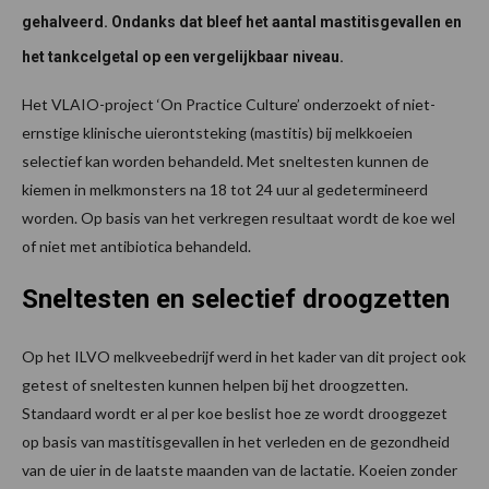
gehalveerd. Ondanks dat bleef het aantal mastitisgevallen en
het tankcelgetal op een vergelijkbaar niveau.
Het VLAIO-project ‘On Practice Culture’ onderzoekt of niet-
ernstige klinische uierontsteking (mastitis) bij melkkoeien
selectief kan worden behandeld. Met sneltesten kunnen de
kiemen in melkmonsters na 18 tot 24 uur al gedetermineerd
worden. Op basis van het verkregen resultaat wordt de koe wel
of niet met antibiotica behandeld.
Sneltesten en selectief droogzetten
Op het ILVO melkveebedrijf werd in het kader van dit project ook
getest of sneltesten kunnen helpen bij het droogzetten.
Standaard wordt er al per koe beslist hoe ze wordt drooggezet
op basis van mastitisgevallen in het verleden en de gezondheid
van de uier in de laatste maanden van de lactatie. Koeien zonder