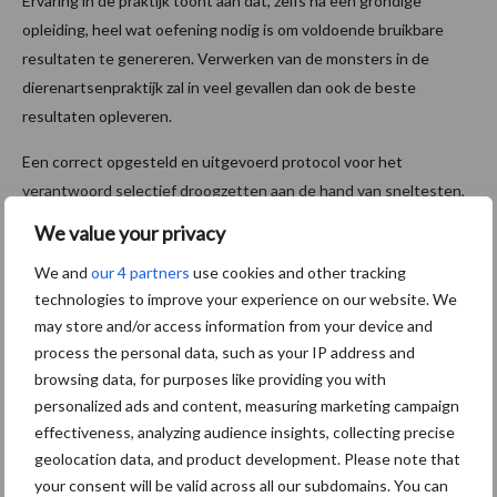
Ervaring in de praktijk toont aan dat, zelfs na een grondige
opleiding, heel wat oefening nodig is om voldoende bruikbare
resultaten te genereren. Verwerken van de monsters in de
dierenartsenpraktijk zal in veel gevallen dan ook de beste
resultaten opleveren.
Een correct opgesteld en uitgevoerd protocol voor het
verantwoord selectief droogzetten aan de hand van sneltesten,
kan het antibioticagebruik in de melkveehouderij verder
We value your privacy
reduceren zonder de gezondheid van de koeien of de
We and
our 4 partners
use cookies and other tracking
melkproductie aan te tasten.
technologies to improve your experience on our website. We
Bron:
ILVO
may store and/or access information from your device and
process the personal data, such as your IP address and
Meer melkvee nieuws
browsing data, for purposes like providing you with
personalized ads and content, measuring marketing campaign
Maak hier uw keuze:
effectiveness, analyzing audience insights, collecting precise
geolocation data, and product development. Please note that
your consent will be valid across all our subdomains. You can