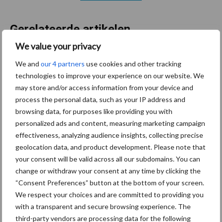
Gerelateerde artikelen
We value your privacy
De speenhuid: een vaak
We and
our 4 partners
use cookies and other tracking
onderschatte risicofactor
technologies to improve your experience on our website. We
voor mastitis
may store and/or access information from your device and
process the personal data, such as your IP address and
browsing data, for purposes like providing you with
personalized ads and content, measuring marketing campaign
BoviMove zorgt voor
eenvoudige, sluitende en
effectiveness, analyzing audience insights, collecting precise
betrouwbare
geolocation data, and product development. Please note that
traceerbaarheid van
your consent will be valid across all our subdomains. You can
rundveetransporten
change or withdraw your consent at any time by clicking the
“Consent Preferences” button at the bottom of your screen.
We respect your choices and are committed to providing you
Tien praktische tips voor
with a transparent and secure browsing experience. The
een langere levensduur
third-party vendors are processing data for the following