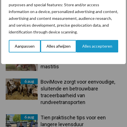
purposes and special features: Store and/or access
information on a device, personalized advertising and content,
advertising and content measurement, audience research,
and services development, precise geolocation data, and
identification through device scanning.
Primaire
Recent nieuws
Partner nieuws
Sidebar
Aanpassen
Alles afwijzen
Alles accepteren
7 aug
De speenhuid: een vaak
onderschatte risicofactor voor
mastitis
6 aug
BoviMove zorgt voor eenvoudige,
sluitende en betrouwbare
traceerbaarheid van
rundveetransporten
6 aug
Tien praktische tips voor een
langere levensduur