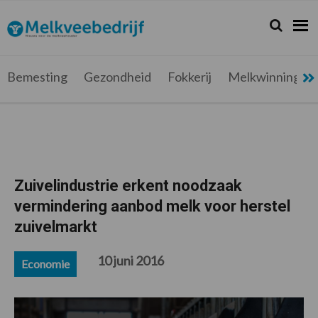
Spring
Door
Spring
Spring
naar
naar
naar
naar
Zoeken...
Zoek
Melkveebedrijf.be
Nieuws
de
de
de
de
hoofdnavigatie
hoofd
eerste
voettekst
voor
inhoud
sidebar
de
Bemesting
Gezondheid
Fokkerij
Melkwinning
melkveehouder
Zuivelindustrie erkent noodzaak
vermindering aanbod melk voor herstel
zuivelmarkt
10 juni 2016
Economie