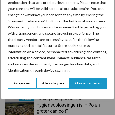
Recent nieuws
Partner nieuws
geolocation data, and product development. Please note that
Sidebar
your consent will be valid across all our subdomains. You can
change or withdraw your consent at any time by clicking the
7 aug
De speenhuid: een vaak
“Consent Preferences” button at the bottom of your screen.
onderschatte risicofactor voor
We respect your choices and are committed to providing you
mastitis
with a transparent and secure browsing experience. The
third-party vendors are processing data for the following
6 aug
BoviMove zorgt voor eenvoudige,
purposes and special features: Store and/or access
sluitende en betrouwbare
information on a device, personalized advertising and content,
traceerbaarheid van
advertising and content measurement, audience research,
rundveetransporten
and services development, precise geolocation data, and
identification through device scanning.
6 aug
Tien praktische tips voor een
langere levensduur
Aanpassen
Alles afwijzen
Alles accepteren
5 aug
“Vraag naar praktische
hygieneoplossingen is in Polen
groter dan ooit”