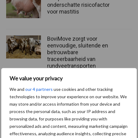
onderschatte risicofactor
voor mastitis
BoviMove zorgt voor
eenvoudige, sluitende en
betrouwbare
traceerbaarheid van
rundveetransporten
We value your privacy
Tien praktische tips voor
We and
our 4 partners
use cookies and other tracking
een langere levensduur
technologies to improve your experience on our website. We
may store and/or access information from your device and
process the personal data, such as your IP address and
browsing data, for purposes like providing you with
personalized ads and content, measuring marketing campaign
effectiveness, analyzing audience insights, collecting precise
Primaire