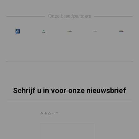
Footer
Onze brandpartners
Schrijf u in voor onze nieuwsbrief
9 + 6 =
*