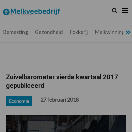
Spring
Door
Spring
Spring
naar
naar
naar
naar
Zoeken...
Zoek
Melkveebedrijf.be
Nieuws
de
de
de
de
hoofdnavigatie
hoofd
eerste
voettekst
voor
inhoud
sidebar
de
Bemesting
Gezondheid
Fokkerij
Melkwinning
melkveehouder
Zuivelbarometer vierde kwartaal 2017
gepubliceerd
27 februari 2018
Economie