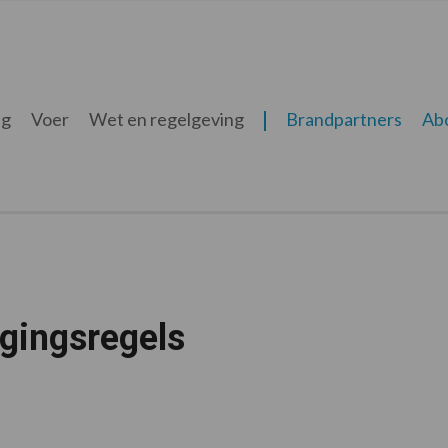
ng
Voer
Wet en regelgeving
Brandpartners
Ab
gingsregels