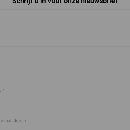
Schrijf u in voor onze nieuwsbrief
s
*
 e-mailadres in