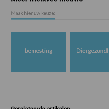
Maak hier uw keuze:
bemesting
Diergezond
Gerelateerde artikelen