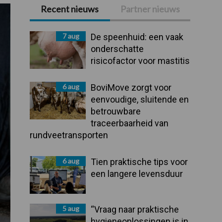
Recent nieuws
Partner nieuws
Primaire
Sidebar
7 aug
De speenhuid: een vaak
onderschatte
risicofactor voor mastitis
6 aug
BoviMove zorgt voor
eenvoudige, sluitende en
betrouwbare
traceerbaarheid van
rundveetransporten
6 aug
Tien praktische tips voor
een langere levensduur
5 aug
“Vraag naar praktische
hygieneoplossingen is in