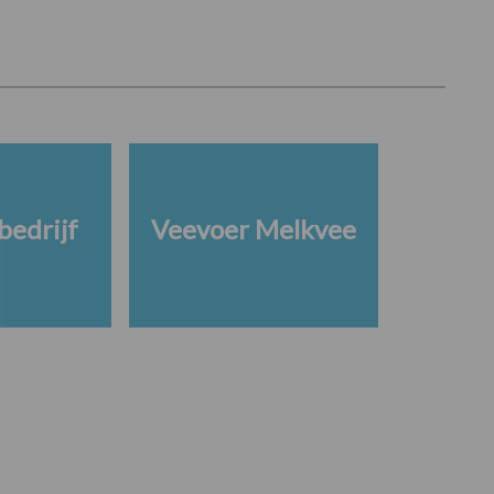
edrijf
Veevoer Melkvee