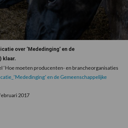
icatie over ‘Mededinging’ en de
 klaar.
tel ‘Hoe moeten producenten- en brancheorganisaties
icatie_’Mededinging’ en de Gemeenschappelijke
februari 2017