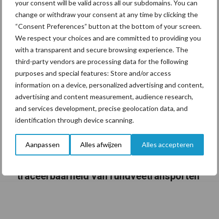
your consent will be valid across all our subdomains. You can
change or withdraw your consent at any time by clicking the
“Consent Preferences” button at the bottom of your screen.
We respect your choices and are committed to providing you
with a transparent and secure browsing experience. The
third-party vendors are processing data for the following
purposes and special features: Store and/or access
information on a device, personalized advertising and content,
advertising and content measurement, audience research,
and services development, precise geolocation data, and
identification through device scanning.
Aanpassen
Alles afwijzen
Alles accepteren
BoviMove zorgt voor eenvoudige,
sluitende en betrouwbare
traceerbaarheid van rundveetransporten