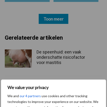
Toon meer
Gerelateerde artikelen
De speenhuid: een vaak
onderschatte risicofactor
voor mastitis
BoviMove zorgt voor
We value your privacy
eenvoudige, sluitende en
betrouwbare
We and
our 4 partners
use cookies and other tracking
traceerbaarheid van
technologies to improve your experience on our website. We
rundveetransporten