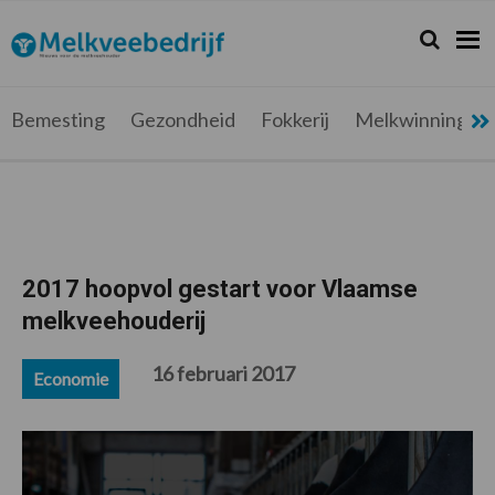
Spring
Door
Spring
Spring
naar
naar
naar
naar
Zoeken...
Zoek
Melkveebedrijf.be
Nieuws
de
de
de
de
hoofdnavigatie
hoofd
eerste
voettekst
voor
inhoud
sidebar
de
Bemesting
Gezondheid
Fokkerij
Melkwinning
melkveehouder
2017 hoopvol gestart voor Vlaamse
melkveehouderij
16 februari 2017
Economie