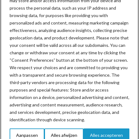
may store and/or access information from your device and
process the personal data, such as your IP address and
browsing data, for purposes like providing you with
Tien praktische tips voor
personalized ads and content, measuring marketing campaign
een langere levensduur
effectiveness, analyzing audience insights, collecting precise
geolocation data, and product development. Please note that
your consent will be valid across all our subdomains. You can
change or withdraw your consent at any time by clicking the
“Consent Preferences” button at the bottom of your screen.
Primaire
We respect your choices and are committed to providing you
Recent nieuws
Partner nieuws
with a transparent and secure browsing experience. The
Sidebar
third-party vendors are processing data for the following
7 aug
De speenhuid: een vaak
purposes and special features: Store and/or access
onderschatte risicofactor voor
information on a device, personalized advertising and content,
mastitis
advertising and content measurement, audience research,
and services development, precise geolocation data, and
6 aug
BoviMove zorgt voor eenvoudige,
identification through device scanning.
sluitende en betrouwbare
traceerbaarheid van
Aanpassen
Alles afwijzen
Alles accepteren