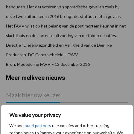
behouden. Het detecteren van sporadische gevallen zoals bij
deze twee uitbraken in 2016 brengt dit statuut niet in gevaar.
Het FAVV wijst op het belang van de post mortem keuring in het
slachthuis en de correcte uitvoering van de tuberculinaties.
Directie “Dierengezondheid en Veiligheid van de Dierlijke
Producten” DG Controlebeleid – FAVV
Bron: Mededeling FAVV – 12 december 2016
Meer melkvee nieuws
Maak hier uw keuze:
We value your privacy
We and
our 4 partners
use cookies and other tracking
bemesting
Diergezondheid
technologies to improve your experience on our website. We