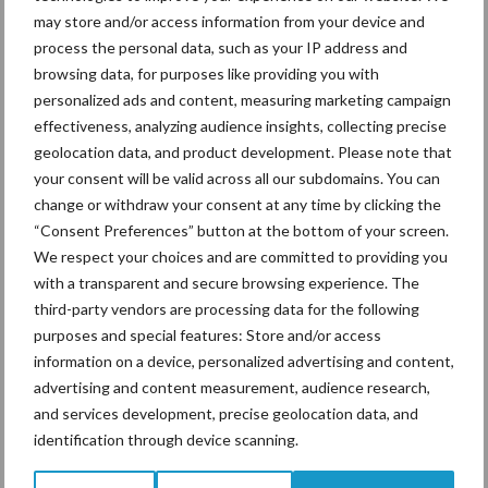
may store and/or access information from your device and
process the personal data, such as your IP address and
browsing data, for purposes like providing you with
personalized ads and content, measuring marketing campaign
Toon meer
effectiveness, analyzing audience insights, collecting precise
geolocation data, and product development. Please note that
your consent will be valid across all our subdomains. You can
change or withdraw your consent at any time by clicking the
Gerelateerde artikelen
“Consent Preferences” button at the bottom of your screen.
We respect your choices and are committed to providing you
De speenhuid: een vaak
with a transparent and secure browsing experience. The
onderschatte risicofactor
third-party vendors are processing data for the following
voor mastitis
purposes and special features: Store and/or access
information on a device, personalized advertising and content,
advertising and content measurement, audience research,
and services development, precise geolocation data, and
BoviMove zorgt voor
identification through device scanning.
eenvoudige, sluitende en
betrouwbare