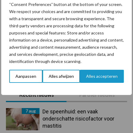
eenvoudige, sluitende en
“Consent Preferences” button at the bottom of your screen.
betrouwbare
We respect your choices and are committed to providing you
traceerbaarheid van
with a transparent and secure browsing experience. The
rundveetransporten
third-party vendors are processing data for the following
purposes and special features: Store and/or access
information on a device, personalized advertising and content,
Tien praktische tips voor
advertising and content measurement, audience research,
een langere levensduur
and services development, precise geolocation data, and
identification through device scanning.
Aanpassen
Alles afwijzen
Alles accepteren
Primaire
Recent nieuws
Partner nieuws
Sidebar
7 aug
De speenhuid: een vaak
onderschatte risicofactor voor
mastitis