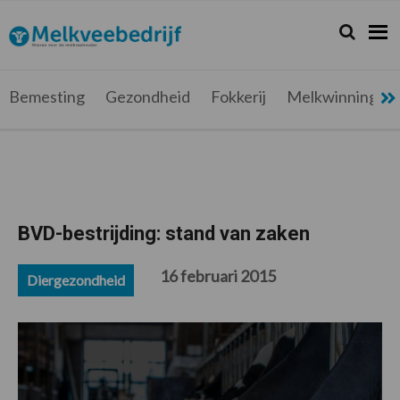
Spring
Door
Spring
Spring
naar
naar
naar
naar
Zoeken...
Zoek
Melkveebedrijf.be
Nieuws
de
de
de
de
hoofdnavigatie
hoofd
eerste
voettekst
voor
inhoud
sidebar
de
Bemesting
Gezondheid
Fokkerij
Melkwinning
melkveehouder
BVD-bestrijding: stand van zaken
16 februari 2015
Diergezondheid