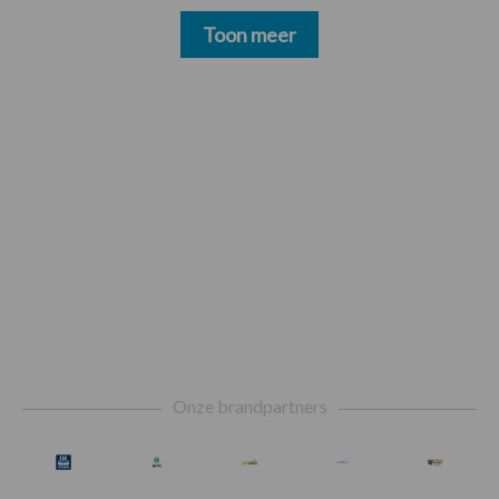
Toon meer
Footer
Onze brandpartners