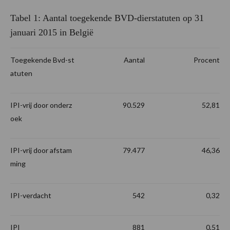
Tabel 1: Aantal toegekende BVD-dierstatuten op 31
januari 2015 in België
Toegekende Bvd-st
Aantal
Procent
atuten
IPI-vrij door onderz
90.529
52,81
oek
IPI-vrij door afstam
79.477
46,36
ming
IPI-verdacht
542
0,32
IPI
881
0,51