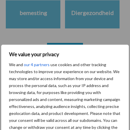
bemesting
Diergezondheid
Toon meer
We value your privacy
We and
our 4 partners
use cookies and other tracking
Gerelateerde artikelen
technologies to improve your experience on our website. We
may store and/or access information from your device and
process the personal data, such as your IP address and
De speenhuid: een vaak
browsing data, for purposes like providing you with
onderschatte risicofactor
personalized ads and content, measuring marketing campaign
voor mastitis
effectiveness, analyzing audience insights, collecting precise
geolocation data, and product development. Please note that
your consent will be valid across all our subdomains. You can
BoviMove zorgt voor
change or withdraw your consent at any time by clicking the