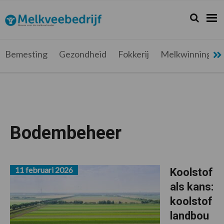
Spring
Door
Spring
naar
naar
naar
Zoeken...
Zoek
Melkveebedrijf.be
Nieuws
de
de
de
hoofdnavigatie
hoofd
voettekst
voor
inhoud
de
Bemesting
Gezondheid
Fokkerij
Melkwinning
melkveehouder
Bodembeheer
11 februari 2026
Koolstof
als kans:
koolstof
landbou