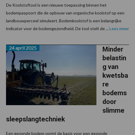
De Koolstoftool is een nieuwe toepassing binnen het
bodempaspoort die de opbouw van organische koolstof op een
landbouwperceel simuleert. Bodemkoolstof is een belangrijke
indicator voor de bodemgezondheid. De tool stelt de ...
Lees meer
24 april 2025
Minder
belastin
g van
kwetsba
re
bodems
door
slimme
sleepslangtechniek
Een gezonde bodem vormt de basis voor een gezonde