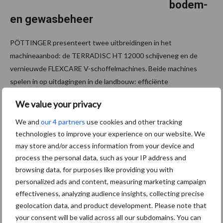
bodem-
en gewasbeheer
PÖTTINGER presenteert twee uitbreidingen in het
machineaanbod: de TERRADISC HT 12000 schijveneg en de
vernieuwde FLEXCARE V-schoffelmachines. Beide machines
spelen in op uitdagingen in de landbouw: efficiënte
grondbewerking en ...
Lees meer
We value your privacy
We and
our 4 partners
use cookies and other tracking
13 augustus 2025
Ongeve
technologies to improve your experience on our website. We
er
may store and/or access information from your device and
100.000
process the personal data, such as your IP address and
browsing data, for purposes like providing you with
hectare
personalized ads and content, measuring marketing campaign
verande
effectiveness, analyzing audience insights, collecting precise
rt in
geolocation data, and product development. Please note that
woestijn
your consent will be valid across all our subdomains. You can