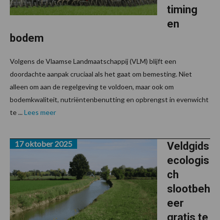
timing
en
bodem
Volgens de Vlaamse Landmaatschappij (VLM) blijft een
doordachte aanpak cruciaal als het gaat om bemesting. Niet
alleen om aan de regelgeving te voldoen, maar ook om
bodemkwaliteit, nutriëntenbenutting en opbrengst in evenwicht
te ...
Lees meer
17 oktober 2025
Veldgids
ecologis
ch
slootbeh
eer
gratis te