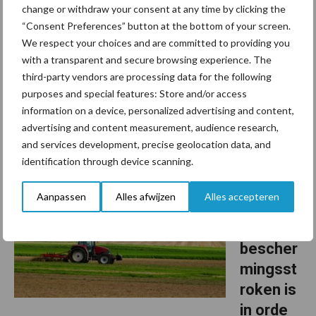
in
change or withdraw your consent at any time by clicking the
“Consent Preferences” button at the bottom of your screen.
Roemenië
We respect your choices and are committed to providing you
with a transparent and secure browsing experience. The
Roemenië verliest jaarlijks landbouwgrond doordat de grond
third-party vendors are processing data for the following
verandert in een woestijn, vooral in het district Dolj, een gebied
purposes and special features: Store and/or access
dat bekendstaat als de ‘Sahara van Oltenië’. Volgens de nieuwe
information on a device, personalized advertising and content,
minister van Milieu, Diana Buzoianu, zijn ...
Lees meer
advertising and content measurement, audience research,
and services development, precise geolocation data, and
identification through device scanning.
11 augustus 2025
93% van
de
Aanpassen
Alles afwijzen
Alles accepteren
gecontr
oleerde
bescher
mingsst
roken is
in orde