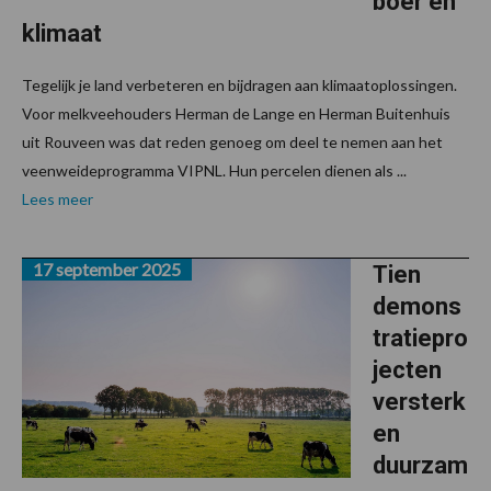
boer en
klimaat
Tegelijk je land verbeteren en bijdragen aan klimaatoplossingen.
Voor melkveehouders Herman de Lange en Herman Buitenhuis
uit Rouveen was dat reden genoeg om deel te nemen aan het
veenweideprogramma VIPNL. Hun percelen dienen als ...
Lees meer
17 september 2025
Tien
demons
tratiepro
jecten
versterk
en
duurzam