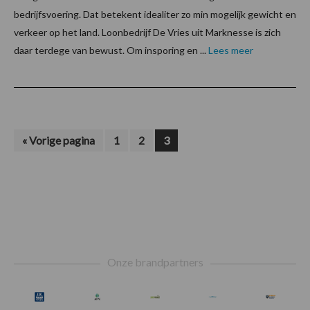
bedrijfsvoering. Dat betekent idealiter zo min mogelijk gewicht en
verkeer op het land. Loonbedrijf De Vries uit Marknesse is zich
daar terdege van bewust. Om insporing en ...
Lees meer
Ga
Pagina
Pagina
Pagina
«
Vorige pagina
1
2
3
naar
Footer
Onze brandpartners