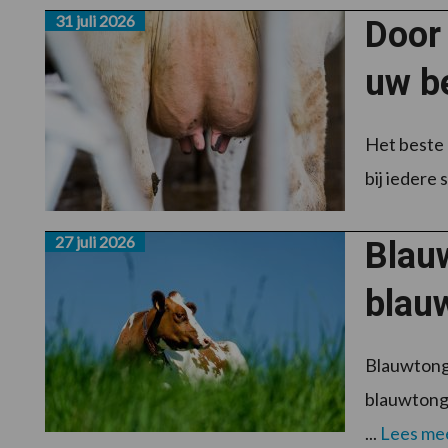
31 juli 2026
Door 
uw be
Het beste 
bij iedere
27 juli 2026
Blau
blau
Blauwtong 
blauwtongv
...
Lees me