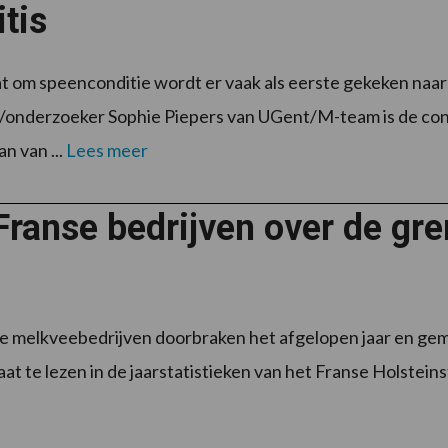
tis
at om speenconditie wordt er vaak als eerste gekeken naa
/onderzoeker Sophie Piepers van UGent/M-team is de condi
n van ...
Lees meer
Franse bedrijven over de gr
e melkveebedrijven doorbraken het afgelopen jaar en ge
taat te lezen in de jaarstatistieken van het Franse Holstei