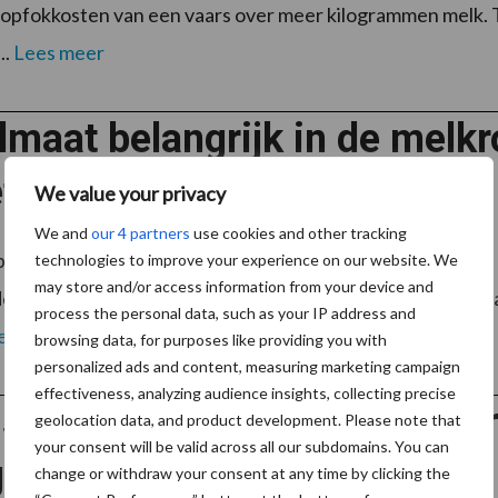
opfokkosten van een vaars over meer kilogrammen melk. T
..
Lees meer
lmaat belangrijk in de melk
et altijd beter”
We value your privacy
We and
our 4 partners
use cookies and other tracking
edrijf draait goed wanneer koeien met regelmaat naar d
technologies to improve your experience on our website. We
may store and/or access information from your device and
 robot niet voortdurend tegen zijn maximale capaciteit aan 
process the personal data, such as your IP address and
er
browsing data, for purposes like providing you with
personalized ads and content, measuring marketing campaign
effectiveness, analyzing audience insights, collecting precise
s voor lange levensduur wor
geolocation data, and product development. Please note that
your consent will be valid across all our subdomains. You can
gd”
change or withdraw your consent at any time by clicking the