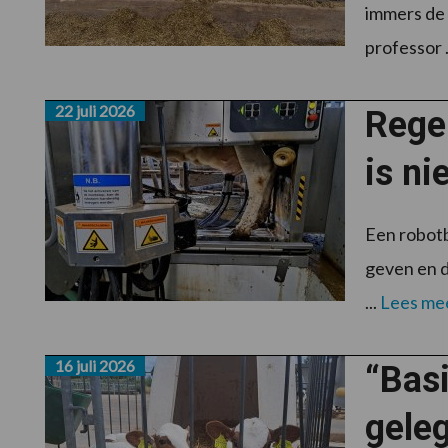
immers de 
professor .
22 juli 2026
Rege
is ni
Een robotb
geven en de
...
Lees me
16 juli 2026
“Basi
gele