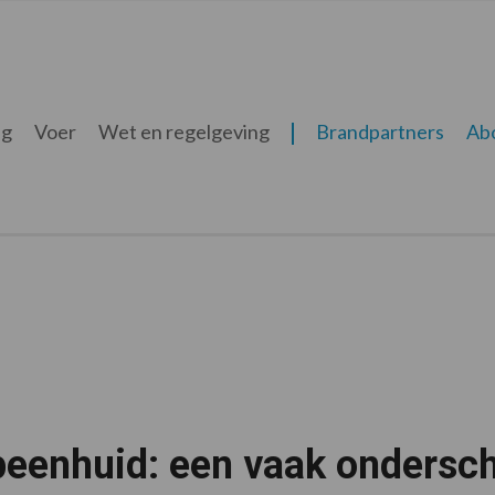
ng
Voer
Wet en regelgeving
Brandpartners
Ab
eenhuid: een vaak onderscha