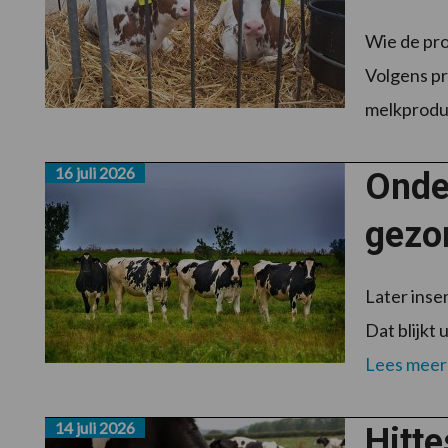
Wie de pro
Volgens pr
melkproduc
16 juli 2026
Onde
gezo
Later inse
Dat blijkt
Lees meer
14 juli 2026
Hitte