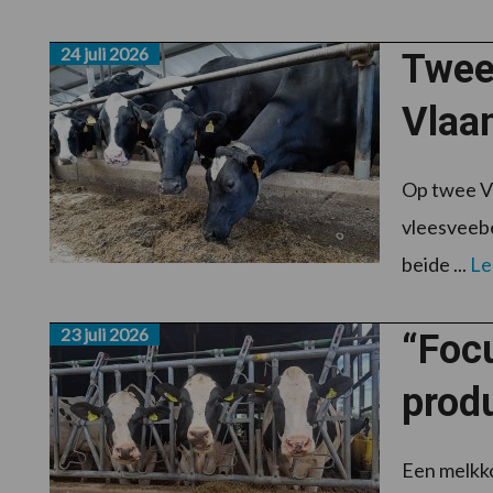
24 juli 2026
Twee
Vlaa
Op twee Vl
vleesveebe
beide ...
Le
23 juli 2026
“Focu
prod
Een melkko