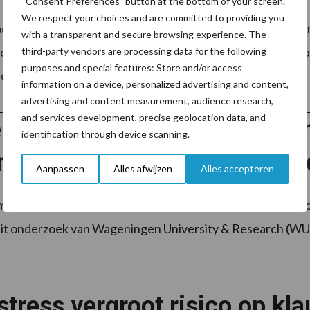
“Consent Preferences” button at the bottom of your screen.
We respect your choices and are committed to providing you
ductieve levensduur van melkkoeien wil verlengen, moet n
with a transparent and secure browsing experience. The
of. dr. Geert Opsomer van de Universiteit Gent wordt de 
third-party vendors are processing data for the following
purposes and special features: Store and/or access
tie en ...
Lees meer
information on a device, personalized advertising and content,
advertising and content measurement, audience research,
and services development, precise geolocation data, and
rzoek: later insemineren ka
identification through device scanning.
ndheid van melkkoeien verb
Aanpassen
Alles afwijzen
Alles accepteren
mineren van melkkoeien kan bijdragen aan een betere vr
 uit onderzoek van Wageningen University & Research (WUR)
stress vergroot risico op kl