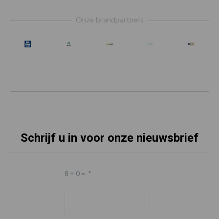
Footer
Onze brandpartners
Schrijf u in voor onze nieuwsbrief
8 + 0 =
*