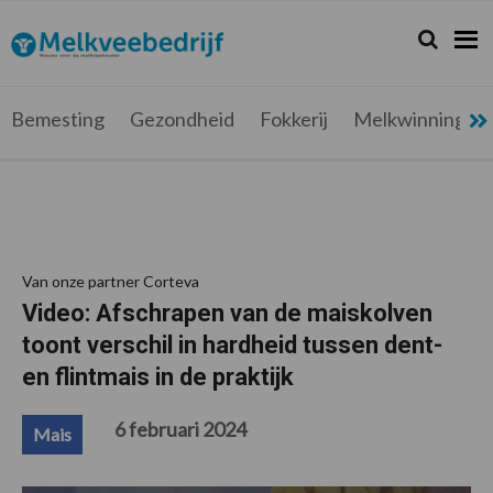
Spring
Door
Spring
Spring
naar
naar
naar
naar
Zoeken...
Zoek
Melkveebedrijf.be
Nieuws
de
de
de
de
hoofdnavigatie
hoofd
eerste
voettekst
voor
inhoud
sidebar
de
Bemesting
Gezondheid
Fokkerij
Melkwinning
melkveehouder
Van onze partner Corteva
Video: Afschrapen van de maiskolven
toont verschil in hardheid tussen dent-
en flintmais in de praktijk
6 februari 2024
Mais