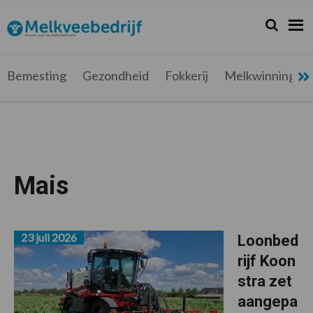
Spring
Door
Spring
naar
naar
naar
Zoeken...
Zoek
Melkveebedrijf.be
Nieuws
de
de
de
hoofdnavigatie
hoofd
voettekst
voor
inhoud
de
Bemesting
Gezondheid
Fokkerij
Melkwinning
melkveehouder
Mais
23 juli 2026
Loonbed
rijf Koon
stra zet
aangepa