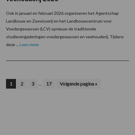
Ook in januari en februari 2026 organiseren het Agentschap
Landbouw en Zeevisserij en het Landbouwcentrum voor
Voedergewassen (LCV) opnieuw de traditionele
studievergaderingen voedergewassen en veehouderij. Tijdens
deze ...
Lees meer
Interim
Pagina
Pagina
Pagina
Pagina
Ga
1
2
3
17
Volgende pagina »
…
naar
pagina's
zijn
weggelaten
Footer