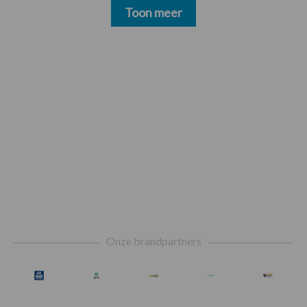
Toon meer
Footer
Onze brandpartners