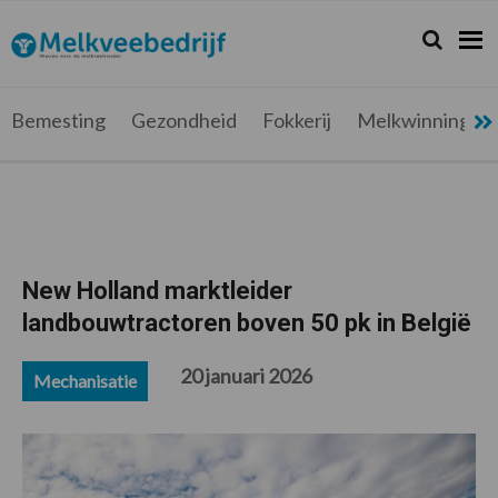
Spring
Door
Spring
Spring
naar
naar
naar
naar
Zoeken...
Zoek
Melkveebedrijf.be
Nieuws
de
de
de
de
hoofdnavigatie
hoofd
eerste
voettekst
voor
inhoud
sidebar
de
Bemesting
Gezondheid
Fokkerij
Melkwinning
melkveehouder
New Holland marktleider
landbouwtractoren boven 50 pk in België
20 januari 2026
Mechanisatie