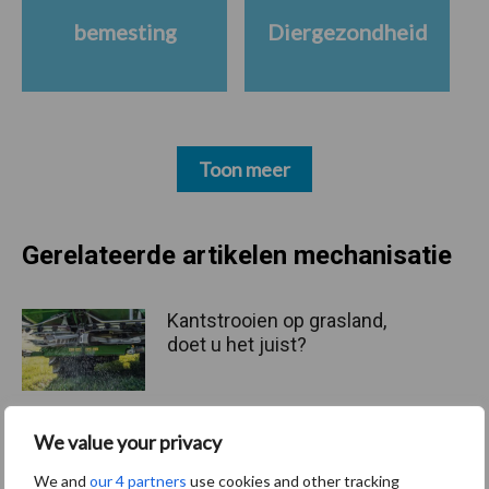
bemesting
Diergezondheid
Toon meer
Gerelateerde artikelen mechanisatie
Kantstrooien op grasland,
doet u het juist?
We value your privacy
Loonbedrijf Koonstra zet
We and
our 4 partners
use cookies and other tracking
aangepaste kappenspuit in