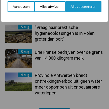
6 aug
Tien praktische tips voor een
Aanpassen
Alles afwijzen
Alles accepteren
langere levensduur
5 aug
“Vraag naar praktische
hygieneoplossingen is in Polen
groter dan ooit”
5 aug
Drie Franse bedrijven over de grens
van 14.000 kilogram melk
4 aug
Provincie Antwerpen breidt
onttrekkingsverbod uit: geen water
meer oppompen uit onbevaarbare
waterlopen