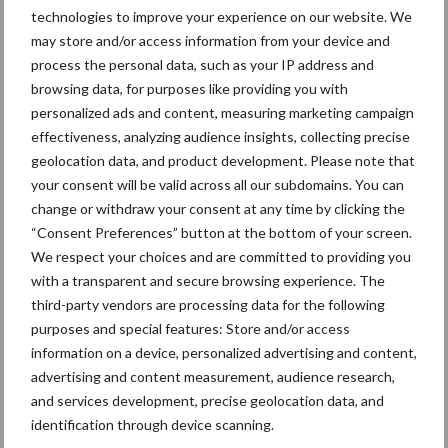
technologies to improve your experience on our website. We
tegen hardnekkig onkruid in
may store and/or access information from your device and
mais
process the personal data, such as your IP address and
browsing data, for purposes like providing you with
Nieuwe Bergmann Xpert
personalized ads and content, measuring marketing campaign
4.24 klaar voor
effectiveness, analyzing audience insights, collecting precise
precisielandbouw
geolocation data, and product development. Please note that
your consent will be valid across all our subdomains. You can
change or withdraw your consent at any time by clicking the
“Consent Preferences” button at the bottom of your screen.
We respect your choices and are committed to providing you
Primaire
Recent nieuws
Partner nieuws
with a transparent and secure browsing experience. The
third-party vendors are processing data for the following
Sidebar
purposes and special features: Store and/or access
6 aug
BoviMove zorgt voor eenvoudige,
information on a device, personalized advertising and content,
sluitende en betrouwbare
advertising and content measurement, audience research,
traceerbaarheid van
and services development, precise geolocation data, and
rundveetransporten
identification through device scanning.