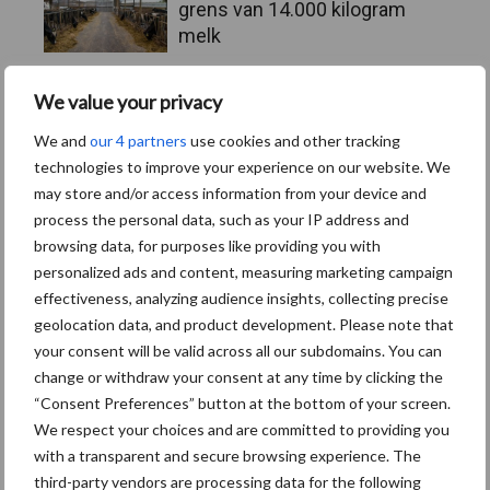
grens van 14.000 kilogram
melk
4 aug
Provincie Antwerpen breidt
We value your privacy
onttrekkingsverbod uit: geen
We and
our 4 partners
use cookies and other tracking
water meer oppompen uit
technologies to improve your experience on our website. We
onbevaarbare waterlopen
may store and/or access information from your device and
process the personal data, such as your IP address and
browsing data, for purposes like providing you with
Toon meer
personalized ads and content, measuring marketing campaign
effectiveness, analyzing audience insights, collecting precise
geolocation data, and product development. Please note that
your consent will be valid across all our subdomains. You can
change or withdraw your consent at any time by clicking the
“Consent Preferences” button at the bottom of your screen.
We respect your choices and are committed to providing you
with a transparent and secure browsing experience. The
third-party vendors are processing data for the following