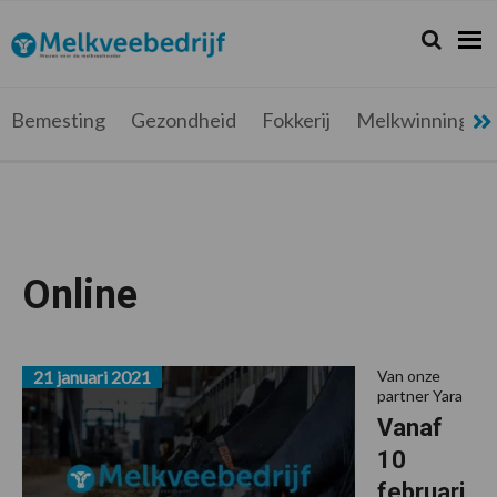
Spring
Door
Spring
Spring
naar
naar
naar
naar
Zoeken...
Zoek
Melkveebedrijf.be
Nieuws
de
de
de
de
hoofdnavigatie
hoofd
eerste
voettekst
voor
inhoud
sidebar
de
Bemesting
Gezondheid
Fokkerij
Melkwinning
melkveehouder
Online
21 januari 2021
Van onze
partner Yara
Vanaf
10
februari