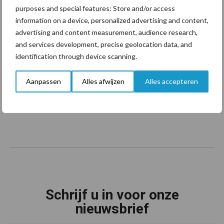
purposes and special features: Store and/or access
information on a device, personalized advertising and content,
advertising and content measurement, audience research,
and services development, precise geolocation data, and
Footer
identification through device scanning.
Onze brandpartners
Aanpassen
Alles afwijzen
Alles accepteren
Schrijf u in voor onze
nieuwsbrief