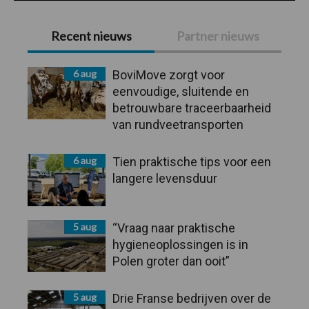
Primaire
Recent nieuws
Partner nieuws
Sidebar
6 aug
BoviMove zorgt voor
eenvoudige, sluitende en
betrouwbare traceerbaarheid
van rundveetransporten
6 aug
Tien praktische tips voor een
langere levensduur
5 aug
“Vraag naar praktische
hygieneoplossingen is in
Polen groter dan ooit”
5 aug
Drie Franse bedrijven over de