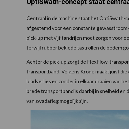
OptiSwath-concept staat centraa
Centraal in de machine staat het OptiSwath-co
afgestemd voor een constante gewasstroom e
pick-up met vijf tandrijen moet zorgen voor 
terwijl rubber beklede tastrollen de bodem g
Achter de pick-up zorgt de FlexFlow-transpo
transportband. Volgens Krone maakt juist die
bladverlies en zonder in elkaar draaien van h
brede transportband is daarbij in snelheid en 
van zwadafleg mogelijk zijn.