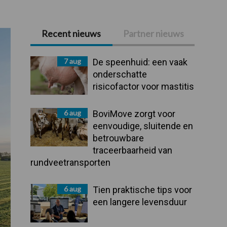
Recent nieuws
Partner nieuws
Primaire
Sidebar
7 aug
De speenhuid: een vaak
onderschatte
risicofactor voor mastitis
6 aug
BoviMove zorgt voor
eenvoudige, sluitende en
betrouwbare
traceerbaarheid van
rundveetransporten
6 aug
Tien praktische tips voor
een langere levensduur