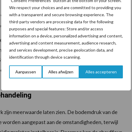
“Consent Preferences” button at the bottom of your screen.
e verschillende zwadvormen maken, van midden- en
We respect your choices and are committed to providing you
with a transparent and secure browsing experience. The
 wil Krone de bandhark geschikt maken voor
third-party vendors are processing data for the following
citeitsbehoeften.
purposes and special features: Store and/or access
information on a device, personalized advertising and content,
ericht. De machine is volledig ISOBUS-gestuurd,
advertising and content measurement, audience research,
nnen zijn aangepast. Daarbij zijn ook oogstprofielen op
and services development, precise geolocation data, and
identification through device scanning.
Standaard beschikt de Swativo over een
n een verzamelfunctie voor lastige perceeldelen.
Aanpassen
Alles afwijzen
Alles accepteren
ehandeling
rk zijn meerwaarde laten zien. De bodemdruk van de
ne worden aangepast aan de omstandigheden, terwijl