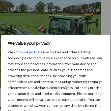
We value your privacy
We and
our 4 partners
use cookies and other tracking
technologies to improve your experience on our website. We
may store and/or access information from your device and
process the personal data, such as your IP address and
browsing data, for purposes like providing you with
personalized ads and content, measuring marketing campaign
effectiveness, analyzing audience insights, collecting precise
geolocation data, and product development. Please note that
your consent will be valid across all our subdomains. You can
change or withdraw your consent at any time by clicking the
van 8,40 tot 10,40 meter en is voorzien van