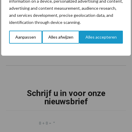
information on a device, personalized advertising and content,
advertising and content measurement, audience research,
Footer
and services development, precise geolocation data, and
Onze brandpartners
identification through device scanning.
Aanpassen
Alles afwijzen
Alles accepteren
Schrijf u in voor onze
nieuwsbrief
8 + 8 =
*