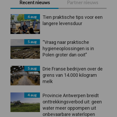
Recent nieuws
Partner nieuws
Sidebar
6 aug
Tien praktische tips voor een
langere levensduur
5 aug
“Vraag naar praktische
hygieneoplossingen is in
Polen groter dan ooit”
5 aug
Drie Franse bedrijven over de
grens van 14.000 kilogram
melk
4 aug
Provincie Antwerpen breidt
onttrekkingsverbod uit: geen
water meer oppompen uit
onbevaarbare waterlopen