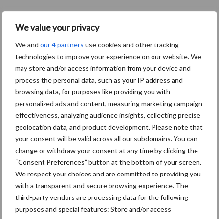
4 aug
Kantstrooien op grasland, doet
We value your privacy
u het juist?
We and
our 4 partners
use cookies and other tracking
technologies to improve your experience on our website. We
may store and/or access information from your device and
process the personal data, such as your IP address and
Toon meer
browsing data, for purposes like providing you with
personalized ads and content, measuring marketing campaign
effectiveness, analyzing audience insights, collecting precise
geolocation data, and product development. Please note that
your consent will be valid across all our subdomains. You can
change or withdraw your consent at any time by clicking the
“Consent Preferences” button at the bottom of your screen.
We respect your choices and are committed to providing you
with a transparent and secure browsing experience. The
third-party vendors are processing data for the following
purposes and special features: Store and/or access