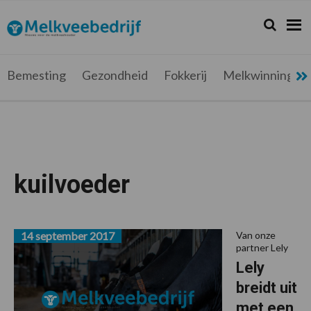
Spring
Door
Spring
Spring
naar
naar
naar
naar
Zoeken...
Zoek
Melkveebedrijf.be
Nieuws
de
de
de
de
hoofdnavigatie
hoofd
eerste
voettekst
voor
inhoud
sidebar
de
Bemesting
Gezondheid
Fokkerij
Melkwinning
melkveehouder
kuilvoeder
14 september 2017
Van onze
partner Lely
Lely
breidt uit
met een