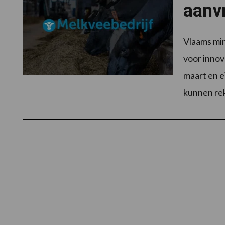
aanvr
Vlaams min
voor innov
maart en e
kunnen re