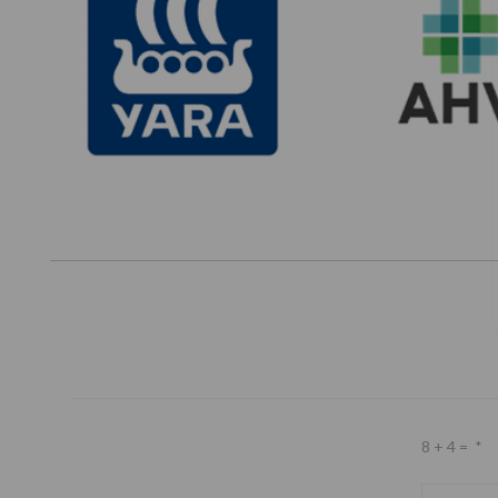
8 + 4 =
*