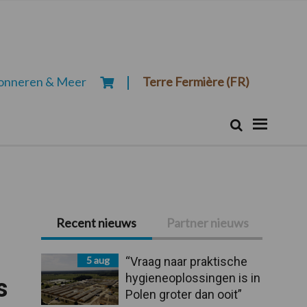
onneren & Meer
Terre Fermière (FR)
Zoeken...
Zoek
Primaire
Recent nieuws
Partner nieuws
Sidebar
5 aug
“Vraag naar praktische
hygieneoplossingen is in
s
Polen groter dan ooit”