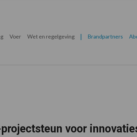
ng
Voer
Wet en regelgeving
Brandpartners
Ab
projectsteun voor innovatie