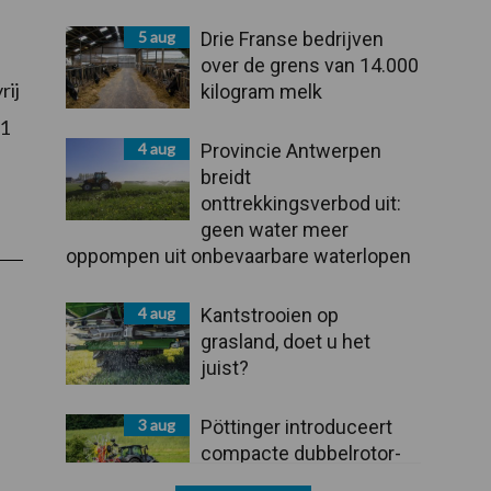
5 aug
Drie Franse bedrijven
over de grens van 14.000
rij
kilogram melk
 1
4 aug
Provincie Antwerpen
breidt
onttrekkingsverbod uit:
geen water meer
oppompen uit onbevaarbare waterlopen
4 aug
Kantstrooien op
grasland, doet u het
juist?
3 aug
Pöttinger introduceert
compacte dubbelrotor-
zwadhark in de hef