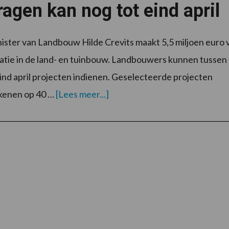
agen kan nog tot eind april
ister van Landbouw Hilde Crevits maakt 5,5 miljoen euro v
atie in de land- en tuinbouw. Landbouwers kunnen tussen
ind april projecten indienen. Geselecteerde projecten
overVLIF-
kenen op 40 …
[Lees meer...]
projectsteun
voor
innovaties
aanvragen
kan
nog
tot
eind
april