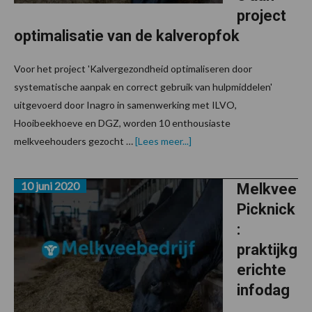
project
optimalisatie van de kalveropfok
Voor het project 'Kalvergezondheid optimaliseren door
systematische aanpak en correct gebruik van hulpmiddelen'
uitgevoerd door Inagro in samenwerking met ILVO,
Hooibeekhoeve en DGZ, worden 10 enthousiaste
over10
melkveehouders gezocht …
[Lees meer...]
melkveehouders
gezocht
voor
10 juni 2020
deelname
Melkvee
aan
Picknick
project
optimalisatie
:
van
de
praktijkg
kalveropfok
erichte
infodag