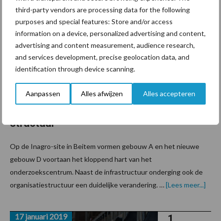
21 januari 2019
kalfjes’
Inagro
third-party vendors are processing data for the following
kiest
werd
purposes and special features: Store and/or access
voor
tweejaarlijkse
information on a device, personalized advertising and content,
vernieu
frequentie
advertising and content measurement, audience research,
wd
and services development, precise geolocation data, and
zowel
identification through device scanning.
qua
infrastru
Aanpassen
Alles afwijzen
Alles accepteren
ctuur als
structuur
Op de Inagro-site in Beitem vormen gebouw A en het nieuwe
gebouw D voortaan het kloppend hart van het
onderzoekscentrum. Naast de infrastructuur onderging ook de
over
organisatiestructuur een duidelijke verandering. …
[Lees meer...]
werd
vern
zowe
17 januari 2019
qua
1