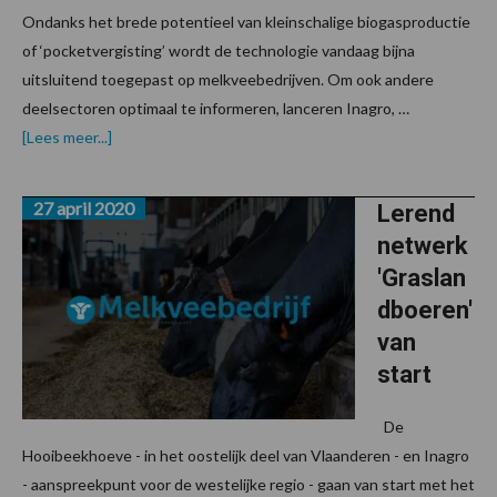
Ondanks het brede potentieel van kleinschalige biogasproductie
of ‘pocketvergisting’ wordt de technologie vandaag bijna
uitsluitend toegepast op melkveebedrijven. Om ook andere
deelsectoren optimaal te informeren, lanceren Inagro, …
overBrochure
[Lees meer...]
over
succesvol
uitbaten
27 april 2020
van
Lerend
een
netwerk
pocketvergistingsinstallatie
beschikbaar
'Graslan
dboeren'
van
start
De
Hooibeekhoeve - in het oostelijk deel van Vlaanderen - en Inagro
- aanspreekpunt voor de westelijke regio - gaan van start met het