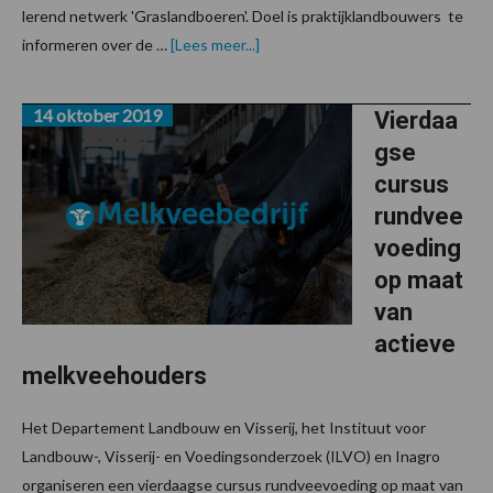
lerend netwerk 'Graslandboeren'. Doel is praktijklandbouwers te
overLerend
informeren over de …
[Lees meer...]
netwerk
'Graslandboeren'
van
14 oktober 2019
start
Vierdaa
gse
cursus
rundvee
voeding
op maat
van
actieve
melkveehouders
Het Departement Landbouw en Visserij, het Instituut voor
Landbouw-, Visserij- en Voedingsonderzoek (ILVO) en Inagro
organiseren een vierdaagse cursus rundveevoeding op maat van