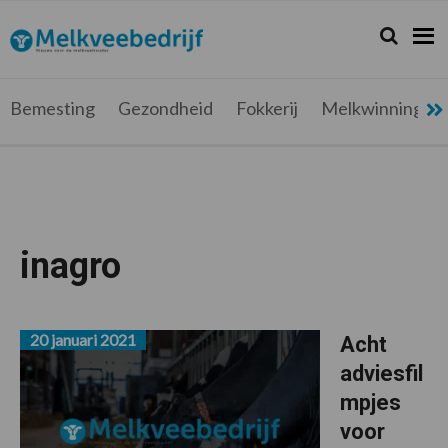
Spring
Door
Spring
Spring
naar
naar
naar
naar
Zoeken...
Zoek
Melkveebedrijf.be
Nieuws
de
de
de
de
hoofdnavigatie
hoofd
eerste
voettekst
voor
inhoud
sidebar
de
Bemesting
Gezondheid
Fokkerij
Melkwinning
melkveehouder
inagro
20 januari 2021
Acht
adviesfil
mpjes
voor