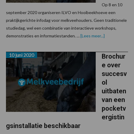
Op 8 en 10
september 2020 organiseren ILVO en Hooibeekhoeve een
praktijkgerichte infodag voor melkveehouders. Geen traditionele
studiedag, wel een combinatie van interactieve workshops,
overMelkvee
demonstraties en informatiestanden. …
[Lees meer...]
Picknick:
praktijkgerichte
infodag
10 juni 2020
Brochur
e over
succesv
ol
uitbaten
van een
pocketv
ergistin
gsinstallatie beschikbaar