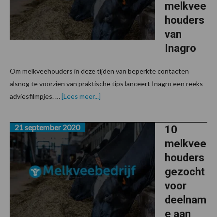
melkvee
houders
van
Inagro
Om melkveehouders in deze tijden van beperkte contacten
alsnog te voorzien van praktische tips lanceert Inagro een reeks
overAcht
adviesfilmpjes. …
[Lees meer...]
adviesfilmpjes
voor
melkveehouders
21 september 2020
van
10
Inagro
melkvee
houders
gezocht
voor
deelnam
e aan