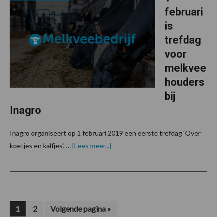
infra
februari
als
stru
is
trefdag
voor
melkvee
houders
bij
Inagro
Inagro organiseert op 1 februari 2019 een eerste trefdag ‘Over
over1
koetjes en kalfjes’. …
[Lees meer...]
februari
is
trefdag
voor
melkveehouders
bij
Inagro
Pagina
Pagina
Ga
1
2
Volgende pagina »
naar