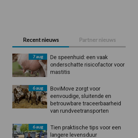
Primaire
Recent nieuws
Partner nieuws
Sidebar
7 aug
De speenhuid: een vaak
onderschatte risicofactor voor
mastitis
6 aug
BoviMove zorgt voor
eenvoudige, sluitende en
betrouwbare traceerbaarheid
van rundveetransporten
6 aug
Tien praktische tips voor een
langere levensduur