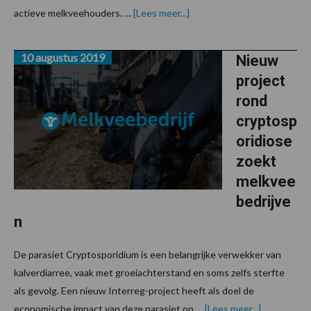
overVierdaagse
actieve melkveehouders. …
[Lees meer...]
cursus
rundveevoeding
op
10 augustus 2019
maat
Nieuw
van
project
actieve
melkveehouders
rond
cryptosp
oridiose
zoekt
melkvee
bedrijve
n
De parasiet Cryptosporidium is een belangrijke verwekker van
kalverdiarree, vaak met groeiachterstand en soms zelfs sterfte
als gevolg. Een nieuw Interreg-project heeft als doel de
overNieuw
economische impact van deze parasiet op …
[Lees meer...]