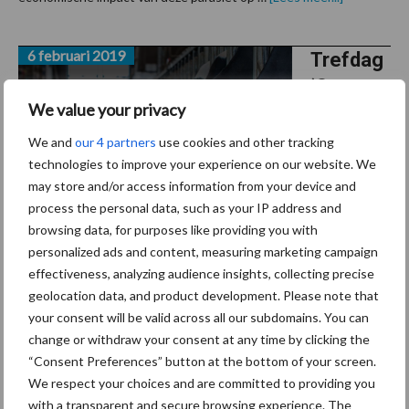
project
rond
cryptospori
6 februari 2019
zoekt
Trefdag
melkveebed
‘Over
We value your privacy
koetjes
en
We and
our 4 partners
use cookies and other tracking
kalfjes’
technologies to improve your experience on our website. We
may store and/or access information from your device and
kiest
process the personal data, such as your IP address and
voor
browsing data, for purposes like providing you with
tweejaar
personalized ads and content, measuring marketing campaign
lijkse frequentie
effectiveness, analyzing audience insights, collecting precise
geolocation data, and product development. Please note that
Voor de eerste editie van ‘Over koetjes en kalfjes’ zakten 140
your consent will be valid across all our subdomains. You can
melkveehouders op 1 februari 2019 af naar Inagro te Beitem. …
change or withdraw your consent at any time by clicking the
“Consent Preferences” button at the bottom of your screen.
overTrefdag
[Lees meer...]
‘Over
We respect your choices and are committed to providing you
koetjes
with a transparent and secure browsing experience. The
en