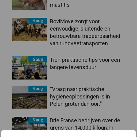
mastitis
6 aug
BoviMove zorgt voor
eenvoudige, sluitende en
betrouwbare traceerbaarheid
van rundveetransporten
6 aug
Tien praktische tips voor een
langere levensduur
5 aug
“Vraag naar praktische
hygieneoplossingen is in
Polen groter dan ooit”
5 aug
Drie Franse bedrijven over de
grens van 14.000 kilogram
melk