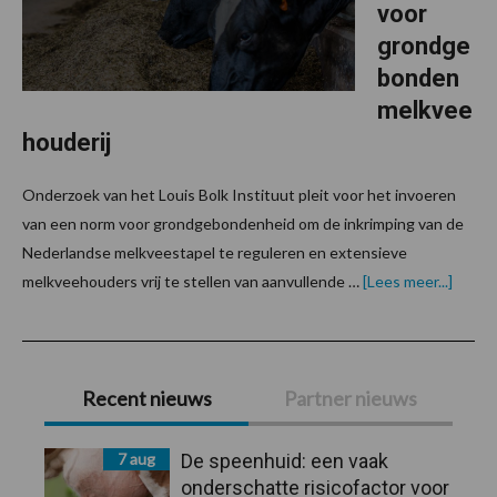
voor
grondge
bonden
melkvee
houderij
Onderzoek van het Louis Bolk Instituut pleit voor het invoeren
van een norm voor grondgebondenheid om de inkrimping van de
Nederlandse melkveestapel te reguleren en extensieve
overN
melkveehouders vrij te stellen van aanvullende …
[Lees meer...]
onder
pleit
voor
grond
Primaire
melkv
Recent nieuws
Partner nieuws
Sidebar
7 aug
De speenhuid: een vaak
onderschatte risicofactor voor