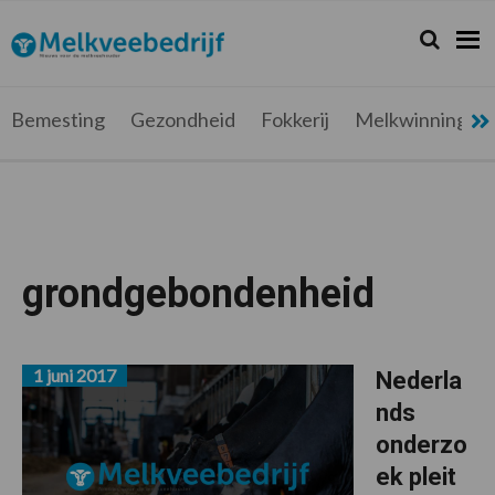
Spring
Door
Spring
Spring
naar
naar
naar
naar
Zoeken...
Zoek
Melkveebedrijf.be
Nieuws
de
de
de
de
hoofdnavigatie
hoofd
eerste
voettekst
voor
inhoud
sidebar
de
Bemesting
Gezondheid
Fokkerij
Melkwinning
melkveehouder
grondgebondenheid
1 juni 2017
Nederla
nds
onderzo
ek pleit