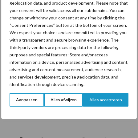
geolocation data, and product development. Please note that
onderschatte risicofactor
your consent will be valid across all our subdomains. You can
voor mastitis
change or withdraw your consent at any time by clicking the
“Consent Preferences” button at the bottom of your screen.
We respect your choices and are committed to providing you
BoviMove zorgt voor
with a transparent and secure browsing experience. The
eenvoudige, sluitende en
third-party vendors are processing data for the following
betrouwbare
purposes and special features: Store and/or access
traceerbaarheid van
information on a device, personalized advertising and content,
rundveetransporten
advertising and content measurement, audience research,
and services development, precise geolocation data, and
identification through device scanning.
Tien praktische tips voor
een langere levensduur
Aanpassen
Alles afwijzen
Alles accepteren
Primaire