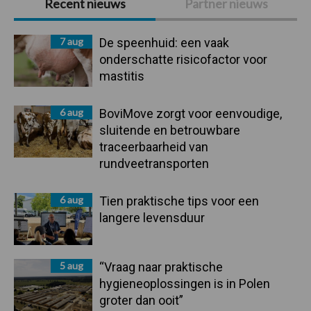
Recent nieuws
Partner nieuws
Sidebar
7 aug
De speenhuid: een vaak
onderschatte risicofactor voor
mastitis
6 aug
BoviMove zorgt voor eenvoudige,
sluitende en betrouwbare
traceerbaarheid van
rundveetransporten
6 aug
Tien praktische tips voor een
langere levensduur
5 aug
“Vraag naar praktische
hygieneoplossingen is in Polen
groter dan ooit”