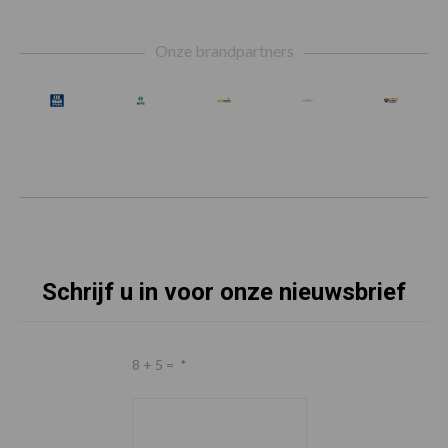
Footer
Onze brandpartners
Schrijf u in voor onze nieuwsbrief
8 + 5 =
*