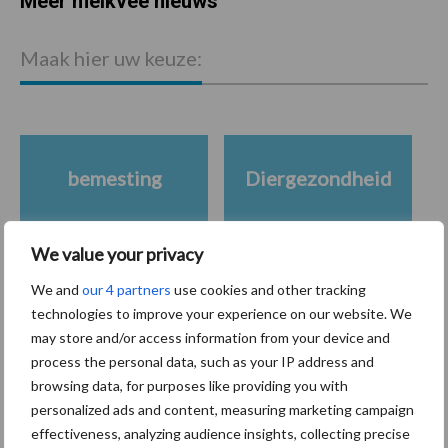
Meer melkvee nieuws
Maak hier uw keuze:
bemesting
Diergezondheid
We value your privacy
We and
our 4 partners
use cookies and other tracking
Toon meer
technologies to improve your experience on our website. We
may store and/or access information from your device and
process the personal data, such as your IP address and
Gerelateerde artikelen
browsing data, for purposes like providing you with
personalized ads and content, measuring marketing campaign
effectiveness, analyzing audience insights, collecting precise
De speenhuid: een vaak