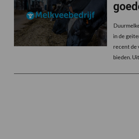
goede
Duurmelken
in de geit
recent de 
bieden. Ui