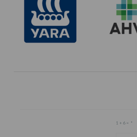
1 + 6 =
*