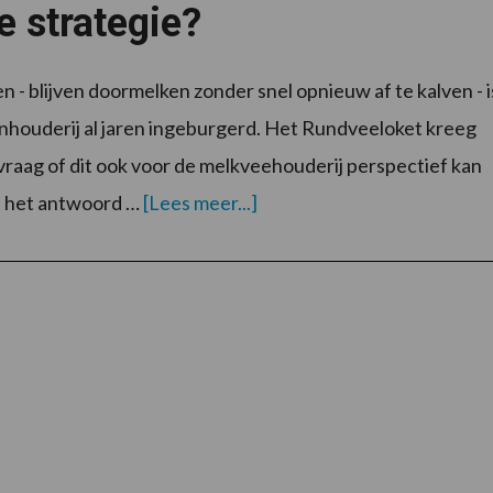
 strategie?
 - blijven doormelken zonder snel opnieuw af te kalven - i
enhouderij al jaren ingeburgerd. Het Rundveeloket kreeg
vraag of dit ook voor de melkveehouderij perspectief kan
overIs
t het antwoord …
[Lees meer...]
duurmelken
ook
bij
koeien
een
goede
strategie?