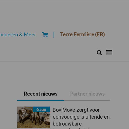
onneren & Meer
Terre Fermière (FR)
Zoeken...
Zoek
Primaire
Recent nieuws
Partner nieuws
Sidebar
6 aug
BoviMove zorgt voor
eenvoudige, sluitende en
betrouwbare