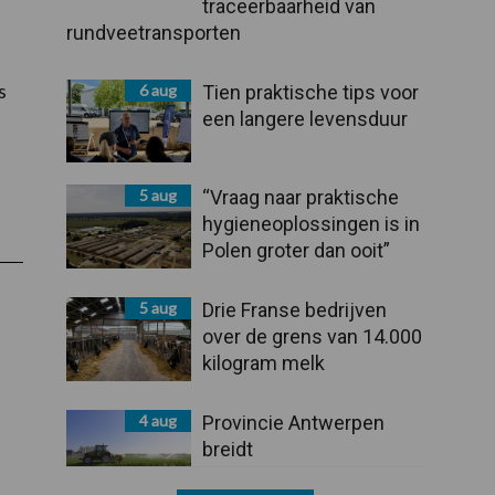
traceerbaarheid van
rundveetransporten
s
6 aug
Tien praktische tips voor
een langere levensduur
5 aug
“Vraag naar praktische
hygieneoplossingen is in
Polen groter dan ooit”
5 aug
Drie Franse bedrijven
over de grens van 14.000
kilogram melk
4 aug
Provincie Antwerpen
breidt
onttrekkingsverbod uit: