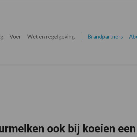
ng
Voer
Wet en regelgeving
Brandpartners
Ab
urmelken ook bij koeien een