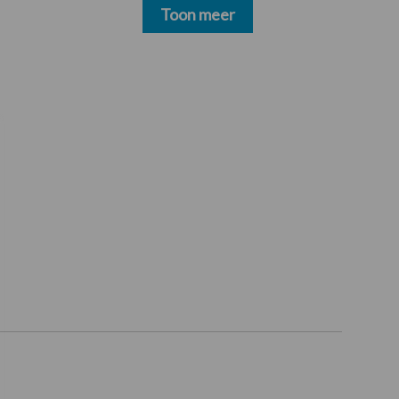
geen water meer
Toon meer
oppompen uit onbevaarbare waterlopen