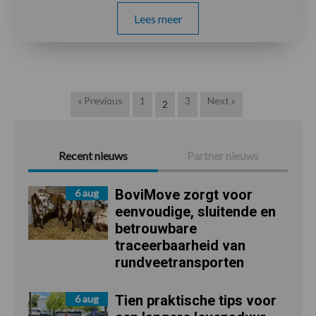
Lees meer
« Previous
1
3
Next »
2
Recent nieuws
Partner nieuws
BoviMove zorgt voor
6 aug
eenvoudige, sluitende en
betrouwbare
traceerbaarheid van
rundveetransporten
Tien praktische tips voor
6 aug