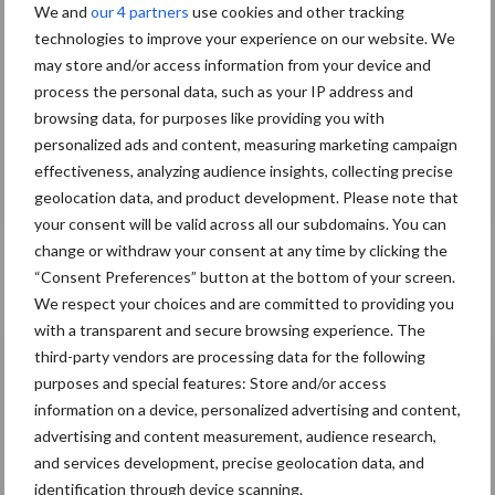
We and
our 4 partners
use cookies and other tracking
Wat kun je doen om de koeien beter door de
technologies to improve your experience on our website. We
transitieperiode te krijgen? Het zit hem vaak in
may store and/or access information from your device and
ogenschijnlijk eenvoudige dingen, liet…
process the personal data, such as your IP address and
browsing data, for purposes like providing you with
personalized ads and content, measuring marketing campaign
effectiveness, analyzing audience insights, collecting precise
Lees meer
geolocation data, and product development. Please note that
your consent will be valid across all our subdomains. You can
change or withdraw your consent at any time by clicking the
“Consent Preferences” button at the bottom of your screen.
We respect your choices and are committed to providing you
with a transparent and secure browsing experience. The
third-party vendors are processing data for the following
purposes and special features: Store and/or access
information on a device, personalized advertising and content,
advertising and content measurement, audience research,
and services development, precise geolocation data, and
identification through device scanning.