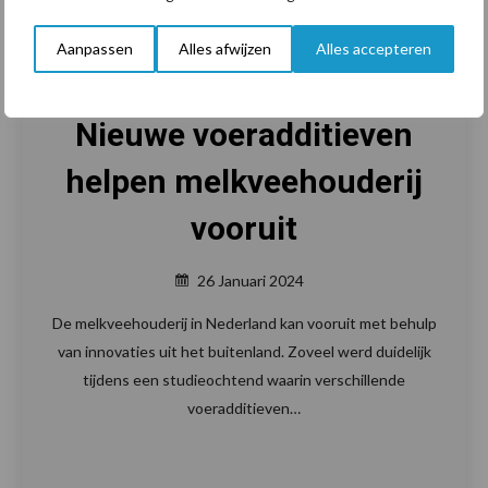
Aanpassen
Alles afwijzen
Alles accepteren
Van onze partner Speerstra Feed Ingredients
Nieuwe voeradditieven
helpen melkveehouderij
vooruit
26 Januari 2024
De melkveehouderij in Nederland kan vooruit met behulp
van innovaties uit het buitenland. Zoveel werd duidelijk
tijdens een studieochtend waarin verschillende
voeradditieven…