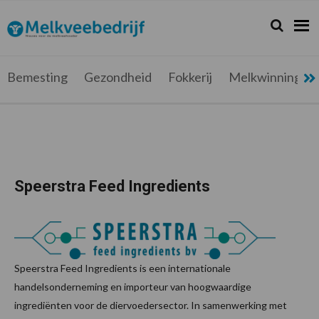
Spring
Door
Spring
naar
naar
naar
Zoeken...
Zoek
Melkveebedrijf.be
Nieuws
de
de
de
hoofdnavigatie
hoofd
voettekst
voor
inhoud
de
Bemesting
Gezondheid
Fokkerij
Melkwinning
melkveehouder
Speerstra Feed Ingredients
Speerstra Feed Ingredients is een internationale
handelsonderneming en importeur van hoogwaardige
ingrediënten voor de diervoedersector. In samenwerking met