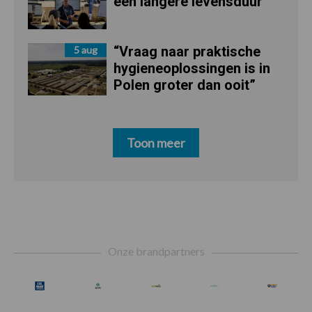
een langere levensduur
“Vraag naar praktische
5 aug
hygieneoplossingen is in
Polen groter dan ooit”
Toon meer
Footer
Onze brandpartners