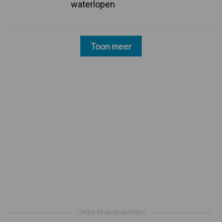
waterlopen
Toon meer
Footer
Onze brandpartners