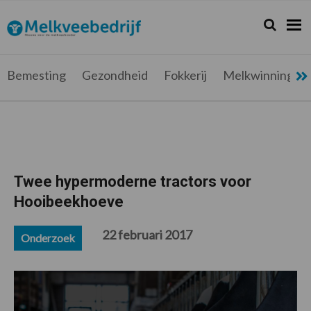
Spring
Door
Spring
Spring
naar
naar
naar
naar
Zoeken...
Zoek
Melkveebedrijf.be
Nieuws
de
de
de
de
hoofdnavigatie
hoofd
eerste
voettekst
voor
inhoud
sidebar
de
Bemesting
Gezondheid
Fokkerij
Melkwinning
melkveehouder
Twee hypermoderne tractors voor
Hooibeekhoeve
22 februari 2017
Onderzoek