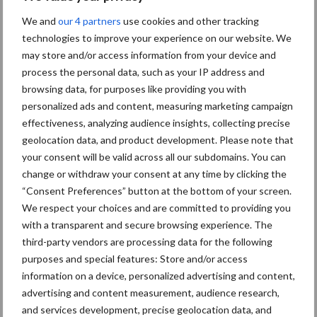
We and
our 4 partners
use cookies and other tracking
Tien praktische tips voor
technologies to improve your experience on our website. We
een langere levensduur
may store and/or access information from your device and
process the personal data, such as your IP address and
browsing data, for purposes like providing you with
personalized ads and content, measuring marketing campaign
effectiveness, analyzing audience insights, collecting precise
“Vraag naar praktische
geolocation data, and product development. Please note that
hygieneoplossingen is in
your consent will be valid across all our subdomains. You can
Polen groter dan ooit”
change or withdraw your consent at any time by clicking the
“Consent Preferences” button at the bottom of your screen.
We respect your choices and are committed to providing you
with a transparent and secure browsing experience. The
Primaire
third-party vendors are processing data for the following
Recent nieuws
Partner nieuws
purposes and special features: Store and/or access
Sidebar
information on a device, personalized advertising and content,
6 aug
BoviMove zorgt voor eenvoudige,
advertising and content measurement, audience research,
sluitende en betrouwbare
and services development, precise geolocation data, and