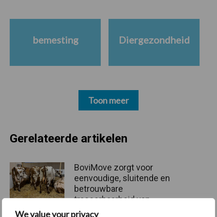
bemesting
Diergezondheid
Toon meer
Gerelateerde artikelen
BoviMove zorgt voor
eenvoudige, sluitende en
betrouwbare
traceerbaarheid van
rundveetransporten
We value your privacy