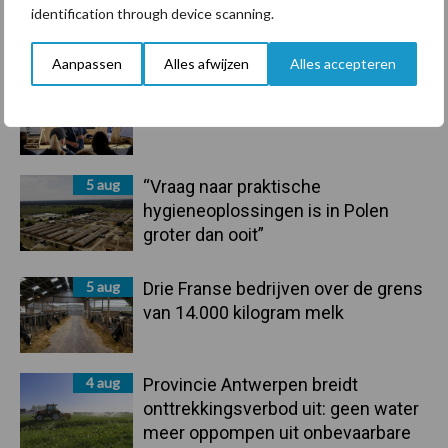
traceerbaarheid van
identification through device scanning.
rundveetransporten
Aanpassen
Alles afwijzen
Alles accepteren
6 aug
Tien praktische tips voor een
langere levensduur
5 aug
“Vraag naar praktische
hygieneoplossingen is in Polen
groter dan ooit”
5 aug
Drie Franse bedrijven over de grens
van 14.000 kilogram melk
4 aug
Provincie Antwerpen breidt
onttrekkingsverbod uit: geen water
meer oppompen uit onbevaarbare