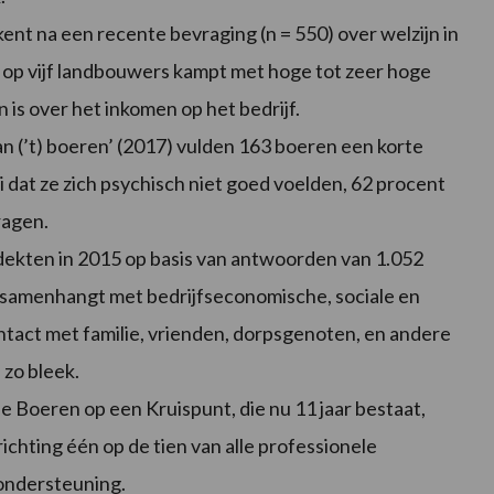
t na een recente bevraging (n = 550) over welzijn in
 op vijf landbouwers kampt met hoge tot zeer hoge
is over het inkomen op het bedrijf.
 (’t) boeren’ (2017) vulden 163 boeren een korte
i dat ze zich psychisch niet goed voelden, 62 procent
ragen.
kten in 2015 op basis van antwoorden van 1.052
amenhangt met bedrijfseconomische, sociale en
ntact met familie, vrienden, dorpsgenoten, en andere
 zo bleek.
 Boeren op een Kruispunt, die nu 11 jaar bestaat,
prichting één op de tien van alle professionele
ondersteuning.