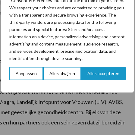
“Consent Preferences” button at the bottom of your screen.
ben ze de neiging problemen aan te pakken of eerder
We respect your choices and are committed to providing you
ssingen? Wat is er al ter beschikking en welke soort
with a transparent and secure browsing experience. The
third-party vendors are processing data for the following
Belangrijk ten slotte is de focus op de specifieke
purposes and special features: Store and/or access
information on a device, personalized advertising and content,
advertising and content measurement, audience research,
and services development, precise geolocation data, and
identification through device scanning.
 interesse hebt om mee te werken aan dit onderzoek
ie over wenst: neem contact op met
Aanpassen
Alles afwijzen
Alles accepteren
72.23.83 of 0478.78.71.33
 te vergroten, werkt ILVO samen met verschillende
V-agra, Landelijk Infopunt voor Vrouwen (LIV), AVBS,
et geestelijke gezondheidscentra. Bij elk van deze
n hun partners ook een sein geven dat zij bereid zijn