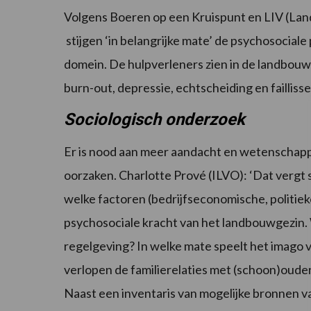
Volgens Boeren op een Kruispunt en LIV (La
stijgen ‘in belangrijke mate’ de psychosocial
domein. De hulpverleners zien in de landbouws
burn-out, depressie, echtscheiding en failliss
Sociologisch onderzoek
Er is nood aan meer aandacht en wetenschapp
oorzaken. Charlotte Prové (ILVO): ‘Dat vergt
welke factoren (bedrijfseconomische, politieke
psychosociale kracht van het landbouwgezin.
regelgeving? In welke mate speelt het imago 
verlopen de familierelaties met (schoon)ouder
Naast een inventaris van mogelijke bronnen v