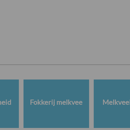
heid
Fokkerij melkvee
Melkveeb