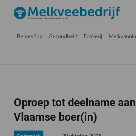
Spring
Door
Spring
Spring
naar
naar
naar
naar
Melkveebedrijf.be
Nieuws
de
de
de
de
hoofdnavigatie
hoofd
eerste
voettekst
voor
inhoud
sidebar
de
Bemesting
Gezondheid
Fokkerij
Melkwinni
melkveehouder
Oproep tot deelname aan
Vlaamse boer(in)
29 oktober 2018
Onderzoek