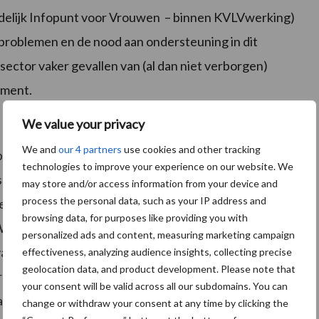
ndelijk Infopunt voor Vrouwen – binnen KVLVwerking)
e problemen en de nood aan ondersteuning in dit
ector vaker gevallen van (al dan niet verborgen)
ement.
We value your privacy
We and
our 4 partners
use cookies and other tracking
elijke onderbouwing van de problematiek en zijn
technologies to improve your experience on our website. We
 sociologisch onderzoek. Als ILVO willen we weten
may store and/or access information from your device and
process the personal data, such as your IP address and
, sociale, persoonlijke) een invloed uitoefenen op de
browsing data, for purposes like providing you with
 Welke impact heeft de steeds veranderende
personalized ads and content, measuring marketing campaign
van de landbouw in de maatschappij een rol? Hoe
effectiveness, analyzing audience insights, collecting precise
geolocation data, and product development. Please note that
s, partner, en kinderen?’
your consent will be valid across all our subdomains. You can
an stress zal ILVO ook proberen te achterhalen hoe de
change or withdraw your consent at any time by clicking the