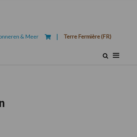
onneren & Meer
Terre Fermière (FR)
Zoeken...
Zoek
n