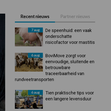
Recent nieuws
Partner nieuws
Primaire
Sidebar
7 aug
De speenhuid: een vaak
onderschatte
risicofactor voor mastitis
6 aug
BoviMove zorgt voor
eenvoudige, sluitende en
betrouwbare
traceerbaarheid van
rundveetransporten
6 aug
Tien praktische tips voor
een langere levensduur