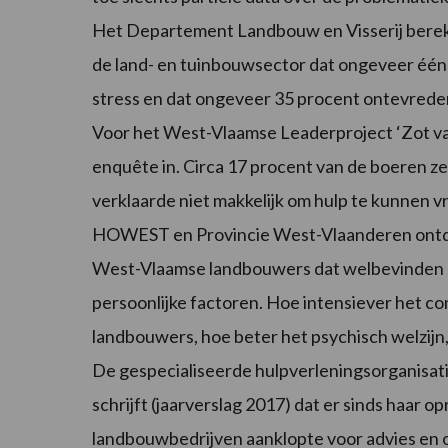
Het Departement Landbouw en Visserij bereken
de land- en tuinbouwsector dat ongeveer één
stress en dat ongeveer 35 procent ontevreden 
Voor het West-Vlaamse Leaderproject ‘Zot van
enquête in. Circa 17 procent van de boeren ze
verklaarde niet makkelijk om hulp te kunnen v
HOWEST en Provincie West-Vlaanderen ontde
West-Vlaamse landbouwers dat welbevinden s
persoonlijke factoren. Hoe intensiever het co
landbouwers, hoe beter het psychisch welzijn,
De gespecialiseerde hulpverleningsorganisatie
schrijft (jaarverslag 2017) dat er sinds haar o
landbouwbedrijven aanklopte voor advies en 