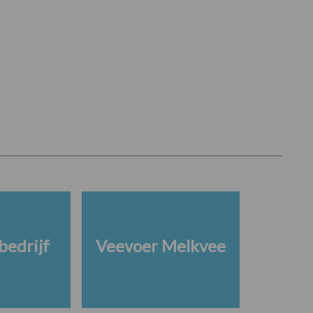
edrijf
Veevoer Melkvee