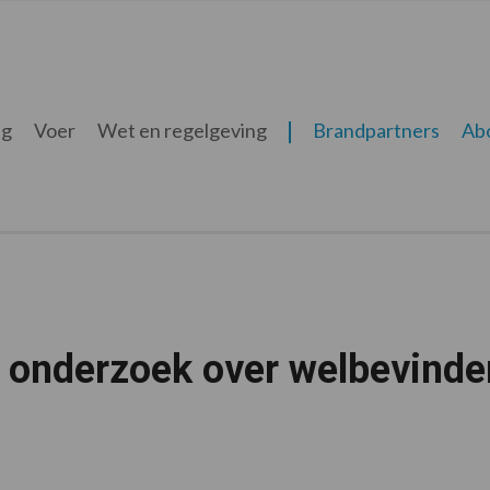
ng
Voer
Wet en regelgeving
Brandpartners
Ab
 onderzoek over welbevinde