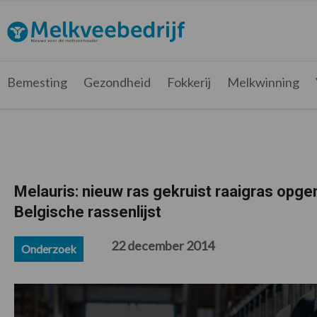
Spring
Door
Spring
Spring
naar
naar
naar
naar
Melkveebedrijf.be
Nieuws
de
de
de
de
hoofdnavigatie
hoofd
eerste
voettekst
voor
inhoud
sidebar
de
Bemesting
Gezondheid
Fokkerij
Melkwinning
melkveehouder
Melauris: nieuw ras gekruist raaigras opg
Belgische rassenlijst
22 december 2014
Onderzoek