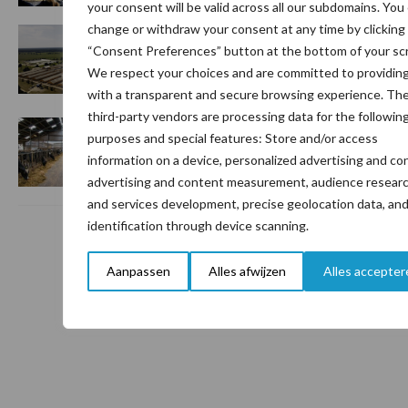
your consent will be valid across all our subdomains. You
change or withdraw your consent at any time by clicking
5 aug
“Vraag naar praktische
“Consent Preferences” button at the bottom of your sc
hygieneoplossingen is in Polen
We respect your choices and are committed to providin
groter dan ooit”
with a transparent and secure browsing experience. Th
third-party vendors are processing data for the followin
5 aug
Drie Franse bedrijven over de grens
purposes and special features: Store and/or access
van 14.000 kilogram melk
information on a device, personalized advertising and co
advertising and content measurement, audience researc
and services development, precise geolocation data, an
identification through device scanning.
Toon meer
Aanpassen
Alles afwijzen
Alles accepter