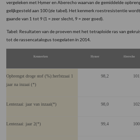
vergeleken met Hymer en Aberecho waarvan de gemiddelde opbren
gelijkgesteld aan 100 (zie tabel). Het kenmerk roestresistentie wordt 
gaande van 1 tot 9 (1 = zeer slecht, 9 = zeer goed).
Tabel: Resultaten van de proeven met het tetraploïde ras van gekruis
tot de rassencatalogus toegelaten in 2014.
Kenmerken
Hymer
Aberecho
Opbrengst droge stof (%):herfstzaai 1
98,2
101
jaar na inzaai (*)
Lentezaai: jaar van inzaai(*)
98,0
102
Lentezaai: jaar 2(*)
99,4
100