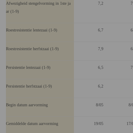
Afwezigheid stengelvorming in 1ste ja
7,2
7
ar (1-9)
Roestresistentie lentezaai (1-9)
6,7
6
Roestresistentie herfstzaai (1-9)
7,9
6
Persistentie lentezaai (1-9)
6,5
7
Persistentie herfstzaai (1-9)
6,2
Begin datum aarvorming
8/05
8/
Gemiddelde datum aarvorming
19/05
17/