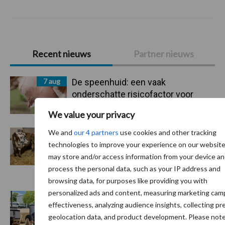
Primaire
Recent nieuws
Partner nieuws
Sidebar
7 aug
De speenhuid: een vaak
onderschatte risicofactor voor
mastitis
We value your privacy
We and
our 4 partners
use cookies and other tracking
6 aug
BoviMove zorgt voor eenvoudige,
technologies to improve your experience on our websit
sluitende en betrouwbare
may store and/or access information from your device a
traceerbaarheid van
process the personal data, such as your IP address and
rundveetransporten
browsing data, for purposes like providing you with
personalized ads and content, measuring marketing cam
6 aug
Tien praktische tips voor een
effectiveness, analyzing audience insights, collecting pr
langere levensduur
geolocation data, and product development. Please note