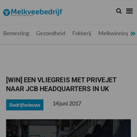
Spring
Door
Spring
Spring
naar
naar
naar
naar
Zoeken...
Zoek
Melkveebedrijf.be
Nieuws
de
de
de
de
hoofdnavigatie
hoofd
eerste
voettekst
voor
inhoud
sidebar
de
Bemesting
Gezondheid
Fokkerij
Melkwinning
melkveehouder
[WIN] EEN VLIEGREIS MET PRIVEJET
NAAR JCB HEADQUARTERS IN UK
14 juni 2017
Bedrijfsnieuws