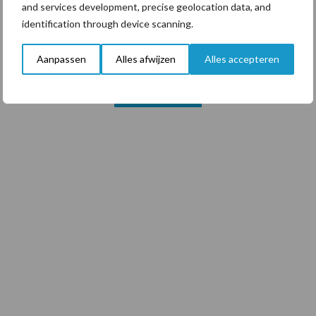
5 aug
Drie Franse bedrijven over de grens
and services development, precise geolocation data, and
van 14.000 kilogram melk
identification through device scanning.
Aanpassen
Alles afwijzen
Alles accepteren
Toon meer
Footer