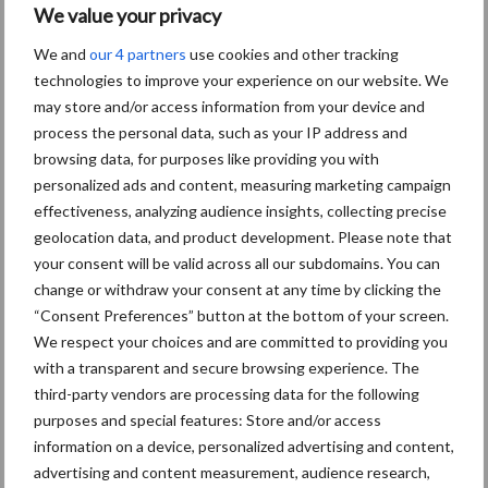
We value your privacy
7 aug
De speenhuid: een vaak
We and
our 4 partners
use cookies and other tracking
onderschatte risicofactor voor
technologies to improve your experience on our website. We
mastitis
may store and/or access information from your device and
process the personal data, such as your IP address and
6 aug
BoviMove zorgt voor eenvoudige,
browsing data, for purposes like providing you with
sluitende en betrouwbare
personalized ads and content, measuring marketing campaign
traceerbaarheid van
effectiveness, analyzing audience insights, collecting precise
rundveetransporten
geolocation data, and product development. Please note that
your consent will be valid across all our subdomains. You can
6 aug
Tien praktische tips voor een
change or withdraw your consent at any time by clicking the
langere levensduur
“Consent Preferences” button at the bottom of your screen.
We respect your choices and are committed to providing you
with a transparent and secure browsing experience. The
5 aug
“Vraag naar praktische
third-party vendors are processing data for the following
hygieneoplossingen is in Polen
purposes and special features: Store and/or access
groter dan ooit”
information on a device, personalized advertising and content,
advertising and content measurement, audience research,