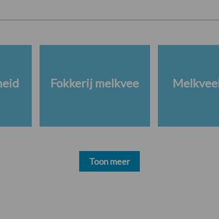
heid
Fokkerij melkvee
Melkveeb
Toon meer