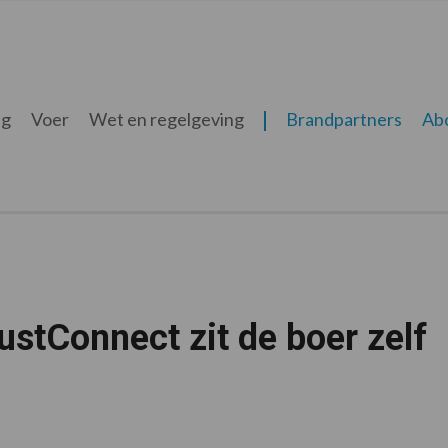
ng
Voer
Wet en regelgeving
Brandpartners
Ab
ustConnect zit de boer zelf