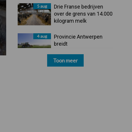
5 aug
Drie Franse bedrijven
over de grens van 14.000
kilogram melk
4 aug
Provincie Antwerpen
breidt
onttrekkingsverbod uit:
geen water meer
Toon meer
oppompen uit onbevaarbare waterlopen