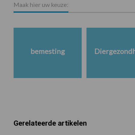
Maak hier uw keuze:
bemesting
Diergezond
Gerelateerde artikelen