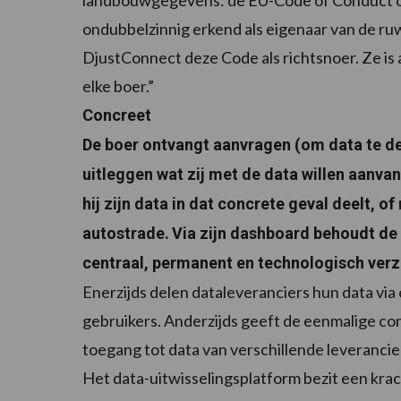
landbouwgegevens: de EU-Code of Conduct on 
ondubbelzinnig erkend als eigenaar van de ru
DjustConnect deze Code als richtsnoer. Ze is 
elke boer.”
Concreet
De boer ontvangt aanvragen (om data te de
uitleggen wat zij met de data willen aanvan
hij zijn data in dat concrete geval deelt, o
autostrade.
Via zijn dashboard behoudt de 
centraal, permanent en technologisch verz
Enerzijds delen dataleveranciers hun data via
gebruikers. Anderzijds geeft de eenmalige co
toegang tot data van verschillende leveranci
Het data-uitwisselingsplatform bezit een krac