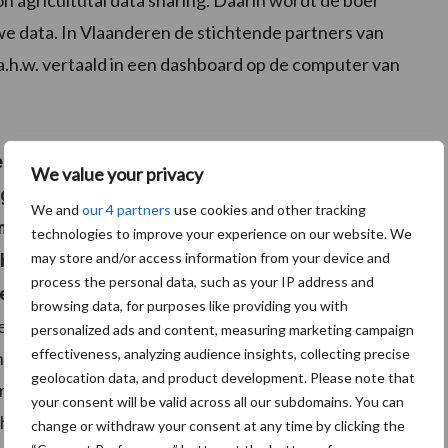
agricultutal data sharing. Daarin wordt de boer
we data. In Vlaanderen de stichtende partners van
a.h.w. vertaald in een dashboard op de computer van
len) waarin datagebruikers in verstaanbare taal
We value your privacy
gen. Telkens beslist hij met een eenvoudige klik of
We and
our 4 partners
use cookies and other tracking
f niet. Enkel de ‘aangevinkte’ data kunnen op de
technologies to improve your experience on our website. We
may store and/or access information from your device and
boer het overzicht. Zijn eigendomsrechten zijn
process the personal data, such as your IP address and
ekerd.
browsing data, for purposes like providing you with
 een eenmalige connectie met vele (potentiële)
personalized ads and content, measuring marketing campaign
effectiveness, analyzing audience insights, collecting precise
nnecteer-actie aan de datagebruikers (potentieel)
geolocation data, and product development. Please note that
ers. Zo wordt het data-delen technisch eenvoudiger.
your consent will be valid across all our subdomains. You can
htige beveiliging en een hoge performantie. Er zijn
change or withdraw your consent at any time by clicking the