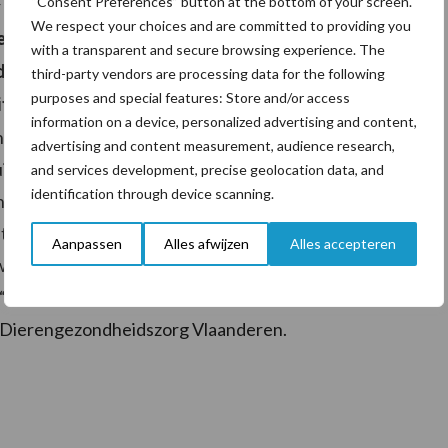
“Consent Preferences” button at the bottom of your screen.
te zorgen dat alle spelers de spelregels respecteren.
We respect your choices and are committed to providing you
erste op DjustConnect-draaiende apps situeren
with a transparent and secure browsing experience. The
at er van daaruit snel een zekere kritische massa
third-party vendors are processing data for the following
purposes and special features: Store and/or access
itoefent op veel andere bedrijven en boeren.
information on a device, personalized advertising and content,
jn welkom. De enige voorwaarde is dat ze de spelregels
advertising and content measurement, audience research,
uitgesloten wordt van deelname“, liet Stephanie Van
and services development, precise geolocation data, and
identification through device scanning.
neert noteren.
een belangrijke katalysator wordt voor data-
Aanpassen
Alles afwijzen
Alles accepteren
uwen erop dat de combinatie van bestaande gegevens
. “De eerste toepassingen (apps) worden al verwacht in
an Dierengezondheidszorg Vlaanderen.