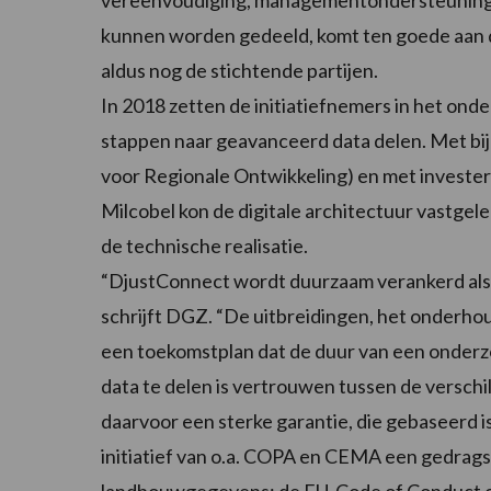
vereenvoudiging, managementondersteuning of
kunnen worden gedeeld, komt ten goede aan de
aldus nog de stichtende partijen.
In 2018 zetten de initiatiefnemers in het on
stappen naar geavanceerd data delen. Met b
voor Regionale Ontwikkeling) en met invest
Milcobel kon de digitale architectuur vastge
de technische realisatie.
“DjustConnect wordt duurzaam verankerd als e
schrijft DGZ. “De uitbreidingen, het onderho
een toekomstplan dat de duur van een onderzo
data te delen is vertrouwen tussen de verschil
daarvoor een sterke garantie, die gebaseerd i
initiatief van o.a. COPA en CEMA een gedrags