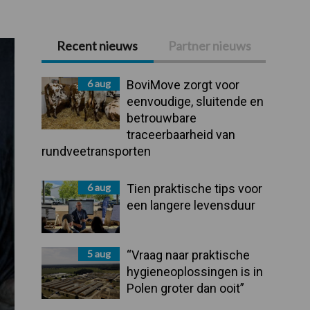
Recent nieuws
Partner nieuws
Primaire
Sidebar
6 aug
BoviMove zorgt voor
eenvoudige, sluitende en
betrouwbare
traceerbaarheid van
rundveetransporten
6 aug
Tien praktische tips voor
een langere levensduur
5 aug
“Vraag naar praktische
hygieneoplossingen is in
Polen groter dan ooit”