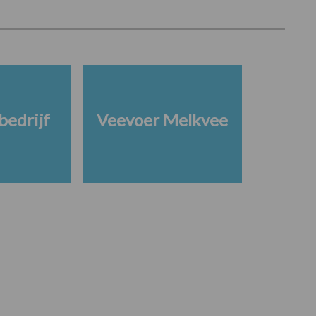
edrijf
Veevoer Melkvee