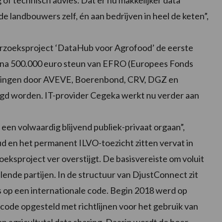
 technisch advies. Dat er nu makkelijker data
 landbouwers zelf, én aan bedrijven in heel de keten”,
derzoeksproject ‘DataHub voor Agrofood’ de eerste
ijna 500.000 euro steun van EFRO (Europees Fonds
eringen door AVEVE, Boerenbond, CRV, DGZ en
legd worden. IT-provider Cegeka werkt nu verder aan
en volwaardig blijvend publiek-privaat orgaan”,
ud en het permanent ILVO-toezicht zitten vervat in
eksproject ver overstijgt. De basisvereiste om voluit
lende partijen. In de structuur van DjustConnect zit
s op een internationale code. Begin 2018 werd op
code opgesteld met richtlijnen voor het gebruik van