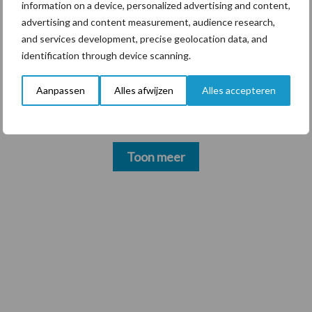
4 aug
Kantstrooien op grasland, doet u het
information on a device, personalized advertising and content,
juist?
advertising and content measurement, audience research,
and services development, precise geolocation data, and
identification through device scanning.
3 aug
Pöttinger introduceert compacte
dubbelrotor-zwadhark in de hef
Aanpassen
Alles afwijzen
Alles accepteren
Toon meer