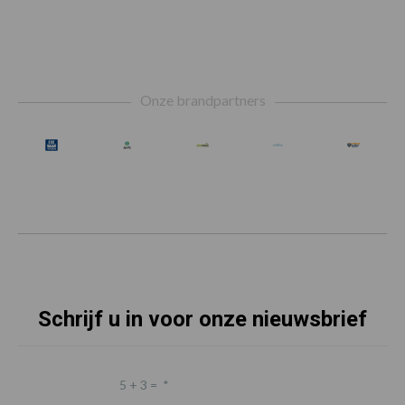
Footer
Onze brandpartners
Schrijf u in voor onze nieuwsbrief
5 + 3 =
*