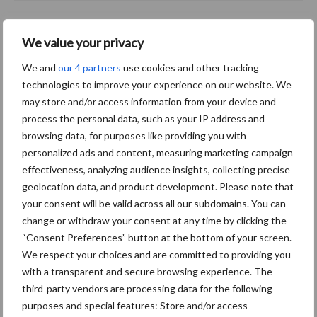
Primaire
We value your privacy
Recent nieuws
Partner nieuws
Sidebar
We and
our 4 partners
use cookies and other tracking
technologies to improve your experience on our website. We
5 aug
“Vraag naar praktische
may store and/or access information from your device and
hygieneoplossingen is in Polen
process the personal data, such as your IP address and
groter dan ooit”
browsing data, for purposes like providing you with
personalized ads and content, measuring marketing campaign
5 aug
Drie Franse bedrijven over de grens
effectiveness, analyzing audience insights, collecting precise
van 14.000 kilogram melk
geolocation data, and product development. Please note that
your consent will be valid across all our subdomains. You can
change or withdraw your consent at any time by clicking the
4 aug
Provincie Antwerpen breidt
“Consent Preferences” button at the bottom of your screen.
onttrekkingsverbod uit: geen water
We respect your choices and are committed to providing you
meer oppompen uit onbevaarbare
with a transparent and secure browsing experience. The
waterlopen
third-party vendors are processing data for the following
purposes and special features: Store and/or access