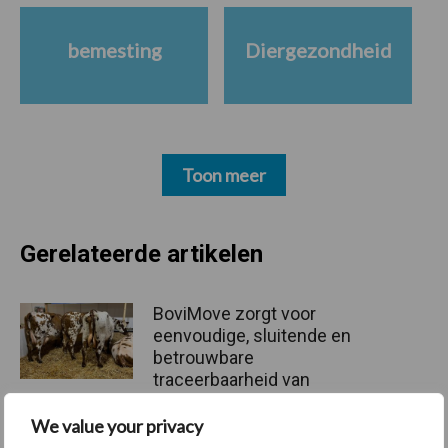
bemesting
Diergezondheid
Toon meer
Gerelateerde artikelen
BoviMove zorgt voor
eenvoudige, sluitende en
betrouwbare
traceerbaarheid van
rundveetransporten
We value your privacy