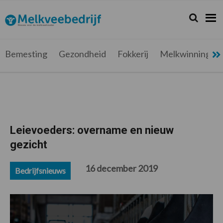
Spring
Door
Spring
Spring
naar
naar
naar
naar
Zoeken...
Zoek
Melkveebedrijf.be
Nieuws
de
de
de
de
hoofdnavigatie
hoofd
eerste
voettekst
voor
inhoud
sidebar
de
Bemesting
Gezondheid
Fokkerij
Melkwinning
melkveehouder
Leievoeders: overname en nieuw
gezicht
16 december 2019
Bedrijfsnieuws