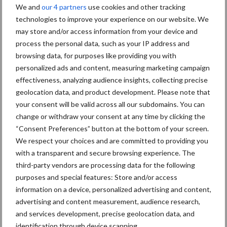
We and
our 4 partners
use cookies and other tracking
Tien praktische tips voor
technologies to improve your experience on our website. We
een langere levensduur
may store and/or access information from your device and
process the personal data, such as your IP address and
browsing data, for purposes like providing you with
personalized ads and content, measuring marketing campaign
“Vraag naar praktische
effectiveness, analyzing audience insights, collecting precise
hygieneoplossingen is in
geolocation data, and product development. Please note that
Polen groter dan ooit”
your consent will be valid across all our subdomains. You can
change or withdraw your consent at any time by clicking the
“Consent Preferences” button at the bottom of your screen.
We respect your choices and are committed to providing you
with a transparent and secure browsing experience. The
Primaire
Recent nieuws
Partner nieuws
third-party vendors are processing data for the following
Sidebar
purposes and special features: Store and/or access
information on a device, personalized advertising and content,
6 aug
BoviMove zorgt voor eenvoudige,
advertising and content measurement, audience research,
sluitende en betrouwbare
and services development, precise geolocation data, and
traceerbaarheid van
identification through device scanning.