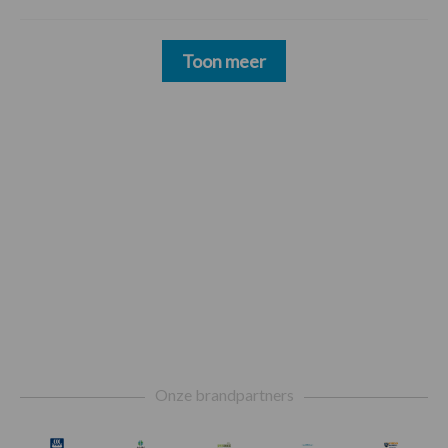
Toon meer
Footer
Onze brandpartners