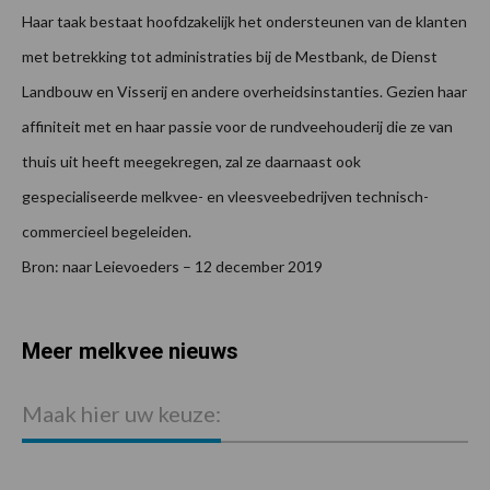
Haar taak bestaat hoofdzakelijk het ondersteunen van de klanten
met betrekking tot administraties bij de Mestbank, de Dienst
Landbouw en Visserij en andere overheidsinstanties. Gezien haar
affiniteit met en haar passie voor de rundveehouderij die ze van
thuis uit heeft meegekregen, zal ze daarnaast ook
gespecialiseerde melkvee- en vleesveebedrijven technisch-
commercieel begeleiden.
Bron: naar Leievoeders – 12 december 2019
Meer melkvee nieuws
Maak hier uw keuze: