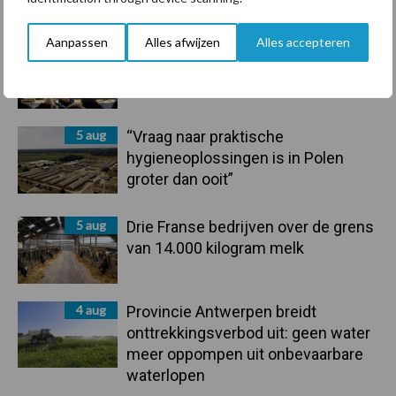
rundveetransporten
Aanpassen
Alles afwijzen
Alles accepteren
6 aug
Tien praktische tips voor een
langere levensduur
5 aug
“Vraag naar praktische
hygieneoplossingen is in Polen
groter dan ooit”
5 aug
Drie Franse bedrijven over de grens
van 14.000 kilogram melk
4 aug
Provincie Antwerpen breidt
onttrekkingsverbod uit: geen water
meer oppompen uit onbevaarbare
waterlopen