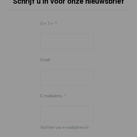
Schrijf u in voor onze nieuwsbrief
0 + 7 =
*
Email
E-mailadres
*
Vul hier uw e-mailadres in