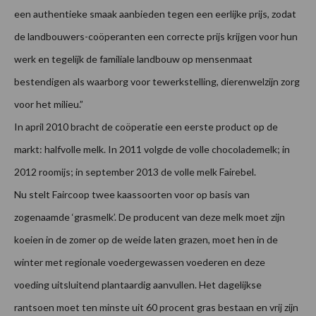
een authentieke smaak aanbieden tegen een eerlijke prijs, zodat
de landbouwers-coöperanten een correcte prijs krijgen voor hun
werk en tegelijk de familiale landbouw op mensenmaat
bestendigen als waarborg voor tewerkstelling, dierenwelzijn zorg
voor het milieu.”
In april 2010 bracht de coöperatie een eerste product op de
markt: halfvolle melk. In 2011 volgde de volle chocolademelk; in
2012 roomijs; in september 2013 de volle melk Fairebel.
Nu stelt Faircoop twee kaassoorten voor op basis van
zogenaamde ‘grasmelk’. De producent van deze melk moet zijn
koeien in de zomer op de weide laten grazen, moet hen in de
winter met regionale voedergewassen voederen en deze
voeding uitsluitend plantaardig aanvullen. Het dagelijkse
rantsoen moet ten minste uit 60 procent gras bestaan en vrij zijn