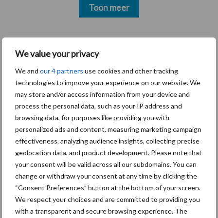
Toon meer
Gerelateerde artikelen
We value your privacy
We and
our 4 partners
use cookies and other tracking
De speenhuid: een vaak
technologies to improve your experience on our website. We
onderschatte risicofactor
may store and/or access information from your device and
voor mastitis
process the personal data, such as your IP address and
browsing data, for purposes like providing you with
personalized ads and content, measuring marketing campaign
BoviMove zorgt voor
effectiveness, analyzing audience insights, collecting precise
eenvoudige, sluitende en
geolocation data, and product development. Please note that
betrouwbare
your consent will be valid across all our subdomains. You can
traceerbaarheid van
change or withdraw your consent at any time by clicking the
rundveetransporten
“Consent Preferences” button at the bottom of your screen.
We respect your choices and are committed to providing you
with a transparent and secure browsing experience. The
Tien praktische tips voor