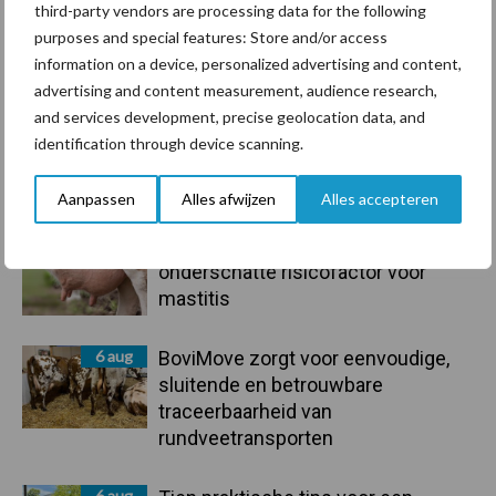
third-party vendors are processing data for the following
een langere levensduur
purposes and special features: Store and/or access
information on a device, personalized advertising and content,
advertising and content measurement, audience research,
and services development, precise geolocation data, and
identification through device scanning.
Primaire
Recent nieuws
Partner nieuws
Aanpassen
Alles afwijzen
Alles accepteren
Sidebar
7 aug
De speenhuid: een vaak
onderschatte risicofactor voor
mastitis
6 aug
BoviMove zorgt voor eenvoudige,
sluitende en betrouwbare
traceerbaarheid van
rundveetransporten
6 aug