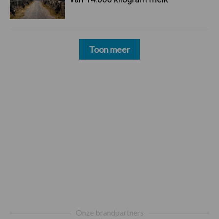
Toon meer
Footer
Onze brandpartners