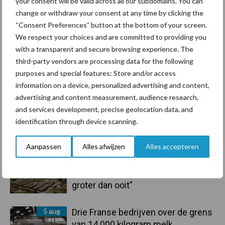
your consent will be valid across all our subdomains. You can
onderschatte risicofactor voor
change or withdraw your consent at any time by clicking the
mastitis
“Consent Preferences” button at the bottom of your screen.
We respect your choices and are committed to providing you
6 aug
BoviMove zorgt voor eenvoudige,
with a transparent and secure browsing experience. The
sluitende en betrouwbare
third-party vendors are processing data for the following
traceerbaarheid van
purposes and special features: Store and/or access
rundveetransporten
information on a device, personalized advertising and content,
advertising and content measurement, audience research,
and services development, precise geolocation data, and
6 aug
Tien praktische tips voor een
identification through device scanning.
langere levensduur
Aanpassen
Alles afwijzen
Alles accepteren
5 aug
“Vraag naar praktische
hygieneoplossingen is in Polen
groter dan ooit”
5 aug
Drie Franse bedrijven over de grens
van 14.000 kilogram melk