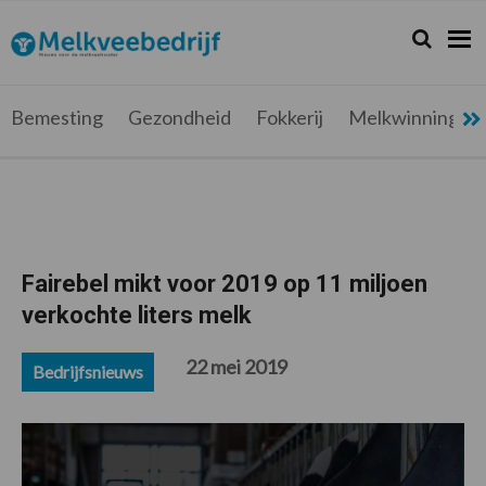
Spring
Door
Spring
Spring
naar
naar
naar
naar
Zoeken...
Zoek
Melkveebedrijf.be
Nieuws
de
de
de
de
hoofdnavigatie
hoofd
eerste
voettekst
voor
inhoud
sidebar
de
Bemesting
Gezondheid
Fokkerij
Melkwinning
melkveehouder
Fairebel mikt voor 2019 op 11 miljoen
verkochte liters melk
22 mei 2019
Bedrijfsnieuws