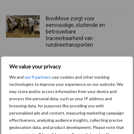
BoviMove zorgt voor
eenvoudige, sluitende en
betrouwbare
traceerbaarheid van
rundveetransporten
Tien praktische tips voor
We value your privacy
een langere levensduur
We and
our 4 partners
use cookies and other tracking
technologies to improve your experience on our website. We
may store and/or access information from your device and
process the personal data, such as your IP address and
browsing data, for purposes like providing you with
Primaire
personalized ads and content, measuring marketing campaign
Recent nieuws
Partner nieuws
effectiveness, analyzing audience insights, collecting precise
Sidebar
geolocation data, and product development. Please note that
7 aug
De speenhuid: een vaak