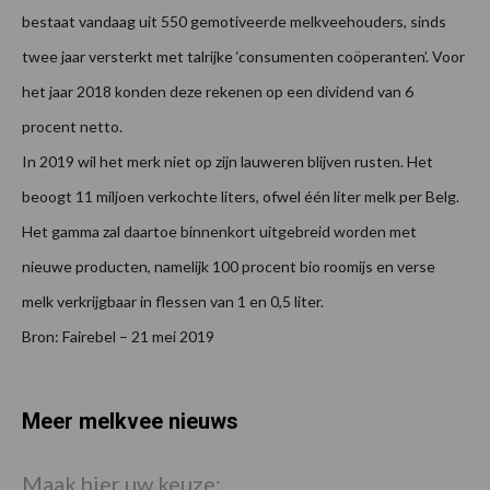
bestaat vandaag uit 550 gemotiveerde melkveehouders, sinds
twee jaar versterkt met talrijke ‘consumenten coöperanten’. Voor
het jaar 2018 konden deze rekenen op een dividend van 6
procent netto.
In 2019 wil het merk niet op zijn lauweren blijven rusten. Het
beoogt 11 miljoen verkochte liters, ofwel één liter melk per Belg.
Het gamma zal daartoe binnenkort uitgebreid worden met
nieuwe producten, namelijk 100 procent bio roomijs en verse
melk verkrijgbaar in flessen van 1 en 0,5 liter.
Bron: Fairebel – 21 mei 2019
Meer melkvee nieuws
Maak hier uw keuze: