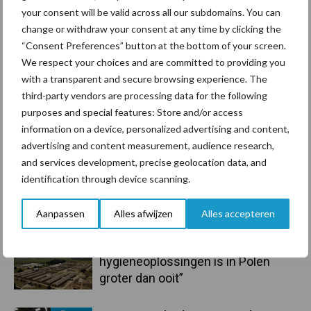
Sidebar
your consent will be valid across all our subdomains. You can
7 aug
De speenhuid: een vaak
change or withdraw your consent at any time by clicking the
onderschatte risicofactor voor
“Consent Preferences” button at the bottom of your screen.
mastitis
We respect your choices and are committed to providing you
with a transparent and secure browsing experience. The
6 aug
BoviMove zorgt voor eenvoudige,
third-party vendors are processing data for the following
sluitende en betrouwbare
purposes and special features: Store and/or access
traceerbaarheid van
information on a device, personalized advertising and content,
rundveetransporten
advertising and content measurement, audience research,
and services development, precise geolocation data, and
6 aug
Tien praktische tips voor een
identification through device scanning.
langere levensduur
Aanpassen
Alles afwijzen
Alles accepteren
5 aug
“Vraag naar praktische
hygieneoplossingen is in Polen
groter dan ooit”