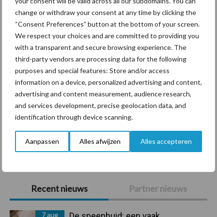
your consent will be valid across all our subdomains. You can
change or withdraw your consent at any time by clicking the
“Consent Preferences” button at the bottom of your screen.
BoviMove zorgt voor
We respect your choices and are committed to providing you
eenvoudige, sluitende en
with a transparent and secure browsing experience. The
betrouwbare
third-party vendors are processing data for the following
traceerbaarheid van
purposes and special features: Store and/or access
rundveetransporten
information on a device, personalized advertising and content,
advertising and content measurement, audience research,
Tien praktische tips voor
and services development, precise geolocation data, and
een langere levensduur
identification through device scanning.
Aanpassen
Alles afwijzen
Alles accepteren
Primaire
Recent nieuws
Partner nieuws
Sidebar
7 aug
De speenhuid: een vaak