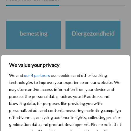
bemesting
Diergezondheid
We value your privacy
Toon meer
We and
our 4 partners
use cookies and other tracking
technologies to improve your experience on our website. We
may store and/or access information from your device and
Gerelateerde artikelen
process the personal data, such as your IP address and
browsing data, for purposes like providing you with
De speenhuid: een vaak
personalized ads and content, measuring marketing campaign
onderschatte risicofactor
effectiveness, analyzing audience insights, collecting precise
voor mastitis
geolocation data, and product development. Please note that