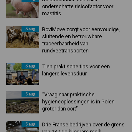
onderschatte risicofactor voor
mastitis
6 aug
BoviMove zorgt voor eenvoudige,
sluitende en betrouwbare
traceerbaarheid van
rundveetransporten
6 aug
Tien praktische tips voor een
langere levensduur
5 aug
“Vraag naar praktische
hygieneoplossingen is in Polen
groter dan ooit”
5 aug
Drie Franse bedrijven over de grens
van 14.000 kilogram melk