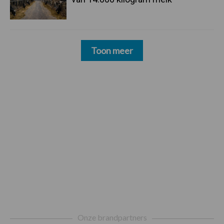
Toon meer
Footer
Onze brandpartners