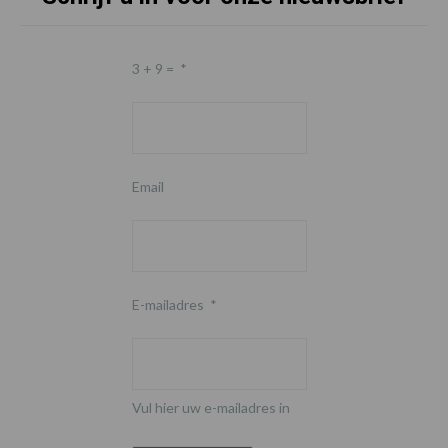
3 + 9 =
*
Email
E-mailadres
*
Vul hier uw e-mailadres in