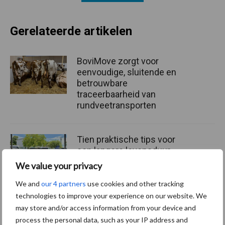
Gerelateerde artikelen
BoviMove zorgt voor
eenvoudige, sluitende en
betrouwbare
traceerbaarheid van
rundveetransporten
Tien praktische tips voor
een langere levensduur
We value your privacy
We and
our 4 partners
use cookies and other tracking
technologies to improve your experience on our website. We
“Vraag naar praktische
may store and/or access information from your device and
hygieneoplossingen is in
process the personal data, such as your IP address and