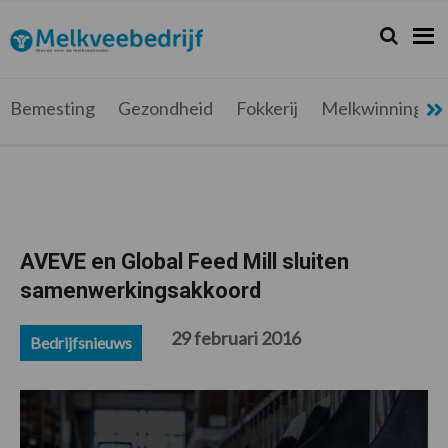
Spring
Door
Spring
Spring
naar
naar
naar
naar
Zoeken...
Zoek
Melkveebedrijf.be
Nieuws
de
de
de
de
hoofdnavigatie
hoofd
eerste
voettekst
voor
inhoud
sidebar
de
Bemesting
Gezondheid
Fokkerij
Melkwinning
melkveehouder
AVEVE en Global Feed Mill sluiten
samenwerkingsakkoord
29 februari 2016
Bedrijfsnieuws