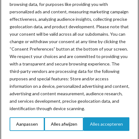
Polen groter dan ooit”
browsing data, for purposes like providing you with
personalized ads and content, measuring marketing campaign
effectiveness, analyzing audience insights, collecting precise
geolocation data, and product development. Please note that
your consent will be valid across all our subdomains. You can
Primaire
Recent nieuws
Partner nieuws
change or withdraw your consent at any time by clicking the
Sidebar
“Consent Preferences” button at the bottom of your screen.
We respect your choices and are committed to providing you
6 aug
BoviMove zorgt voor eenvoudige,
with a transparent and secure browsing experience. The
sluitende en betrouwbare
third-party vendors are processing data for the following
traceerbaarheid van
purposes and special features: Store and/or access
rundveetransporten
information on a device, personalized advertising and content,
advertising and content measurement, audience research,
6 aug
Tien praktische tips voor een
and services development, precise geolocation data, and
langere levensduur
identification through device scanning.
Aanpassen
Alles afwijzen
Alles accepteren
5 aug
“Vraag naar praktische
hygieneoplossingen is in Polen