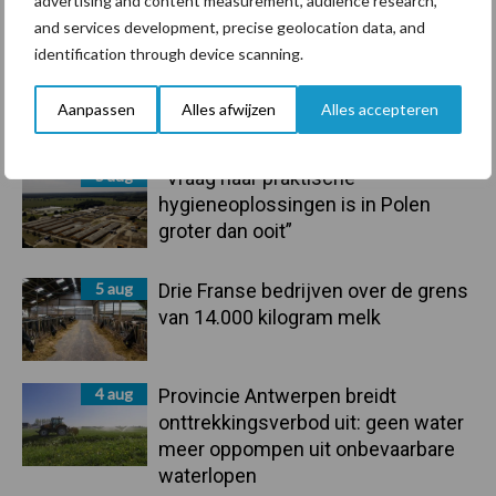
advertising and content measurement, audience research,
Recent nieuws
Partner nieuws
and services development, precise geolocation data, and
Sidebar
identification through device scanning.
6 aug
Tien praktische tips voor een
langere levensduur
Aanpassen
Alles afwijzen
Alles accepteren
5 aug
“Vraag naar praktische
hygieneoplossingen is in Polen
groter dan ooit”
5 aug
Drie Franse bedrijven over de grens
van 14.000 kilogram melk
4 aug
Provincie Antwerpen breidt
onttrekkingsverbod uit: geen water
meer oppompen uit onbevaarbare
waterlopen