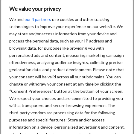
Tien praktische tips voor
We value your privacy
een langere levensduur
We and
our 4 partners
use cookies and other tracking
technologies to improve your experience on our website. We
may store and/or access information from your device and
process the personal data, such as your IP address and
“Vraag naar praktische
browsing data, for purposes like providing you with
hygieneoplossingen is in
personalized ads and content, measuring marketing campaign
Polen groter dan ooit”
effectiveness, analyzing audience insights, collecting precise
geolocation data, and product development. Please note that
your consent will be valid across all our subdomains. You can
change or withdraw your consent at any time by clicking the
Drie Franse bedrijven over
“Consent Preferences” button at the bottom of your screen.
de grens van 14.000
kilogram melk
We respect your choices and are committed to providing you
with a transparent and secure browsing experience. The
third-party vendors are processing data for the following
purposes and special features: Store and/or access
information on a device, personalized advertising and content,
Primaire