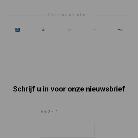
Footer
Onze brandpartners
Schrijf u in voor onze nieuwsbrief
6 + 2 =
*