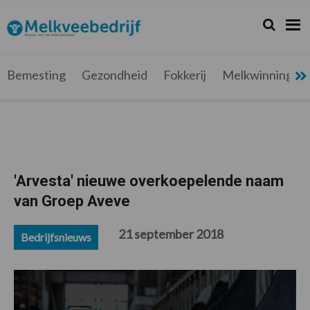
Spring
Door
Spring
Spring
naar
naar
naar
naar
Zoeken...
Zoek
Melkveebedrijf.be
Nieuws
de
de
de
de
hoofdnavigatie
hoofd
eerste
voettekst
voor
inhoud
sidebar
de
Bemesting
Gezondheid
Fokkerij
Melkwinning
melkveehouder
'Arvesta' nieuwe overkoepelende naam
van Groep Aveve
21 september 2018
Bedrijfsnieuws