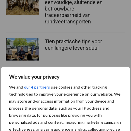
eenvoudige, sluitende en
betrouwbare
traceerbaarheid van
rundveetransporten
Tien praktische tips voor
een langere levensduur
We value your privacy
“Vraag naar praktische
hygieneoplossingen is in
We and
our 4 partners
use cookies and other tracking
Polen groter dan ooit”
technologies to improve your experience on our website. We
may store and/or access information from your device and
process the personal data, such as your IP address and
browsing data, for purposes like providing you with
personalized ads and content, measuring marketing campaign
Primaire
effectiveness, analyzing audience insights, collecting precise
Recent nieuws
Partner nieuws