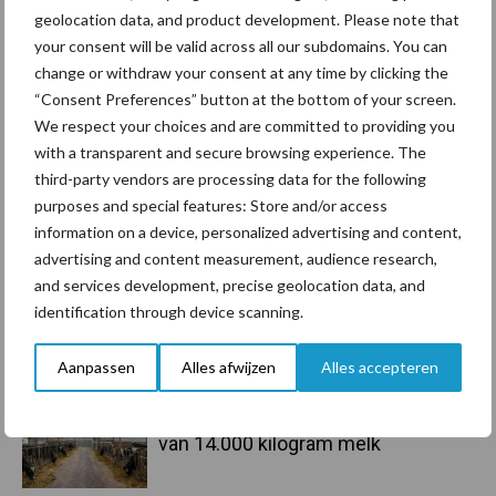
geolocation data, and product development. Please note that
Sidebar
your consent will be valid across all our subdomains. You can
6 aug
BoviMove zorgt voor eenvoudige,
change or withdraw your consent at any time by clicking the
sluitende en betrouwbare
“Consent Preferences” button at the bottom of your screen.
traceerbaarheid van
We respect your choices and are committed to providing you
rundveetransporten
with a transparent and secure browsing experience. The
third-party vendors are processing data for the following
6 aug
Tien praktische tips voor een
purposes and special features: Store and/or access
langere levensduur
information on a device, personalized advertising and content,
advertising and content measurement, audience research,
and services development, precise geolocation data, and
5 aug
“Vraag naar praktische
identification through device scanning.
hygieneoplossingen is in Polen
groter dan ooit”
Aanpassen
Alles afwijzen
Alles accepteren
5 aug
Drie Franse bedrijven over de grens
van 14.000 kilogram melk