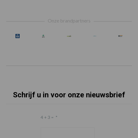
Footer
Onze brandpartners
Schrijf u in voor onze nieuwsbrief
4 + 3 =
*