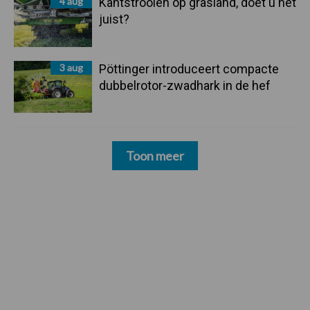
4 aug
Kantstrooien op grasland, doet u het
juist?
3 aug
Pöttinger introduceert compacte
dubbelrotor-zwadhark in de hef
Toon meer