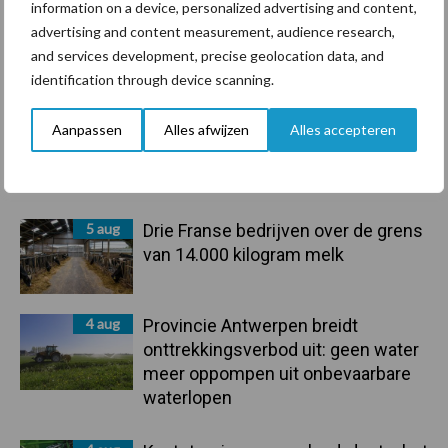
information on a device, personalized advertising and content,
advertising and content measurement, audience research,
Primaire
and services development, precise geolocation data, and
Recent nieuws
Partner nieuws
identification through device scanning.
Sidebar
5 aug
“Vraag naar praktische
Aanpassen
Alles afwijzen
Alles accepteren
hygieneoplossingen is in Polen
groter dan ooit”
5 aug
Drie Franse bedrijven over de grens
van 14.000 kilogram melk
4 aug
Provincie Antwerpen breidt
onttrekkingsverbod uit: geen water
meer oppompen uit onbevaarbare
waterlopen