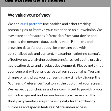
Gerelateerde artikelen
We value your privacy
“Vraag naar praktische
hygieneoplossingen is in
We and
our 4 partners
use cookies and other tracking
Polen groter dan ooit”
technologies to improve your experience on our website. We
may store and/or access information from your device and
process the personal data, such as your IP address and
Drie Franse bedrijven over
browsing data, for purposes like providing you with
de grens van 14.000
personalized ads and content, measuring marketing campaign
kilogram melk
effectiveness, analyzing audience insights, collecting precise
geolocation data, and product development. Please note that
your consent will be valid across all our subdomains. You can
change or withdraw your consent at any time by clicking the
Provincie Antwerpen breidt
“Consent Preferences” button at the bottom of your screen.
onttrekkingsverbod uit:
We respect your choices and are committed to providing you
geen water meer
with a transparent and secure browsing experience. The
oppompen uit onbevaarbare
third-party vendors are processing data for the following
waterlopen
purposes and special features: Store and/or access