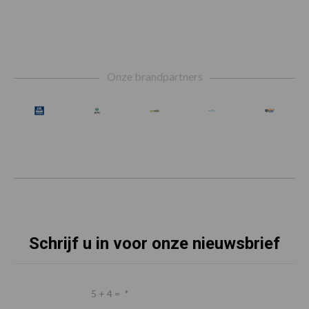
Footer
Onze brandpartners
Schrijf u in voor onze nieuwsbrief
5 + 4 =
*